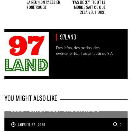
LA RÉUNION PASSE EN
"PAS DE 97", TOUT LE
ZONE ROUGE
MONDE SAIT CE QUE
CELA VEUT DIRE.
97LAND
Des infos, des potins, des
événements... Toute l'actu du 97.
YOU MIGHT ALSO LIKE
JOURNÉE INTERNATIONALE DU SPORT FÉMININ
JANVIER 27, 2026
0