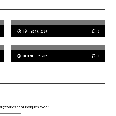
DES DONNÉES OBJECTIVES SUR LA VIE CHÈRE
FÉVRIER 17, 2026
0
MEURTRE D’UN MÉDECIN AU GOSIER
DÉCEMBRE 2, 2025
0
ligatoires sont indiqués avec
*