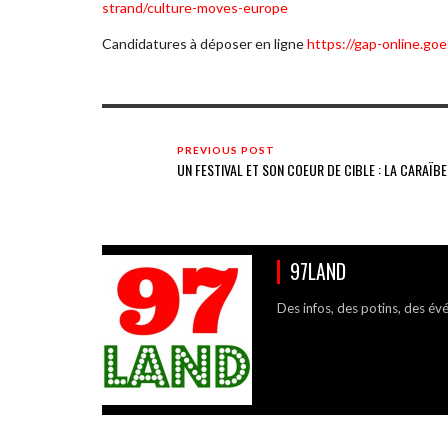
strand/culture-moves-europe
Candidatures à déposer en ligne
https://gap-online.goe
PREVIOUS POST
UN FESTIVAL ET SON COEUR DE CIBLE : LA CARAÏBE
97LAND
Des infos, des potins, des év