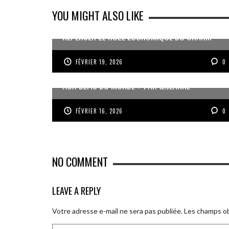
YOU MIGHT ALSO LIKE
REPENSER LE RÔLE ÉCONOMIQUE DU CNARM
FÉVRIER 19, 2026
0
« UN GOSIER FIER, FORT ET RESPONSABLE FACE
AUX DÉFIS DU MONDE » PAR G.JEANNE
FÉVRIER 16, 2026
0
NO COMMENT
LEAVE A REPLY
Votre adresse e-mail ne sera pas publiée.
Les champs ob