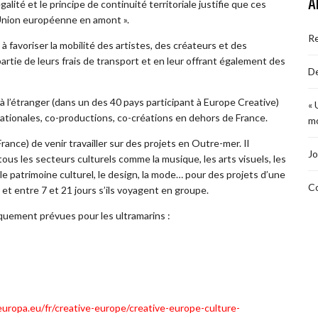
A
égalité et le principe de continuité territoriale justifie que ces
’Union européenne en amont ».
R
à favoriser la mobilité des artistes, des créateurs et des
artie de leurs frais de transport et en leur offrant également des
De
 à l’étranger (dans un des 40 pays participant à Europe Creative)
« 
rnationales, co-productions, co-créations en dehors de France.
mo
ance) de venir travailler sur des projets en Outre-mer. Il
Jo
ous les secteurs culturels comme la musique, les arts visuels, les
e, le patrimoine culturel, le design, la mode… pour des projets d’une
Co
 et entre 7 et 21 jours s’ils voyagent en groupe.
quement prévues pour les ultramarins :
.europa.eu/fr/creative-europe/creative-europe-culture-