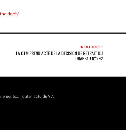
the.de/fr/
NEXT POST
LA CTM PREND ACTE DE LA DÉCISION DE RETRAIT DU
DRAPEAU N°292
énements... Toute l'actu du 97.