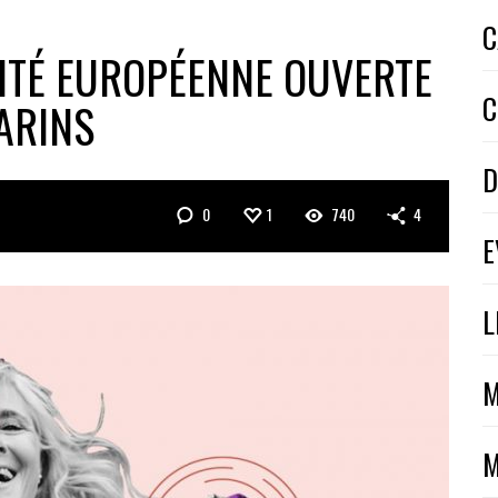
C
ITÉ EUROPÉENNE OUVERTE
C
ARINS
D
0
1
740
4
E
L
M
M