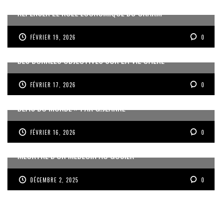
REPENSER LE RÔLE ÉCONOMIQUE DU CNARM
FÉVRIER 19, 2026
0
DES DONNÉES OBJECTIVES SUR LA VIE CHÈRE
FÉVRIER 17, 2026
0
« UN GOSIER FIER, FORT ET RESPONSABLE FACE AUX
DÉFIS DU MONDE » PAR G.JEANNE
FÉVRIER 16, 2026
0
MEURTRE D’UN MÉDECIN AU GOSIER
DÉCEMBRE 2, 2025
0