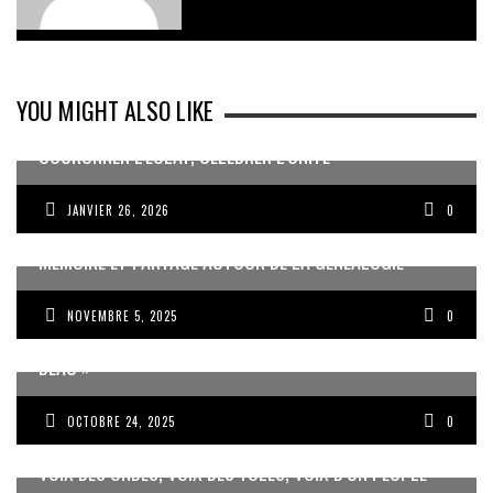
YOU MIGHT ALSO LIKE
COURONNER L’ÉCLAT, CÉLÉBRER L’UNITÉ
JANVIER 26, 2026
0
MÉMOIRE ET PARTAGE AUTOUR DE LA GÉNÉALOGIE
NOVEMBRE 5, 2025
0
JEAN-PIERRE VOLET : « L’OBJECTIF EST DE PRODUIRE DU
BEAU »
OCTOBRE 24, 2025
0
VOIX DES ONDES, VOIX DES YOLES, VOIX D’UN PEUPLE