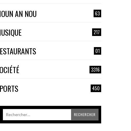
OUN AN NOU
63
USIQUE
217
ESTAURANTS
01
OCIÉTÉ
3316
PORTS
450