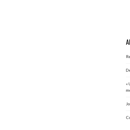
A
R
De
« 
mo
Jo
Co