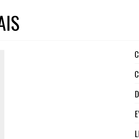
AIS
C
C
D
E
L