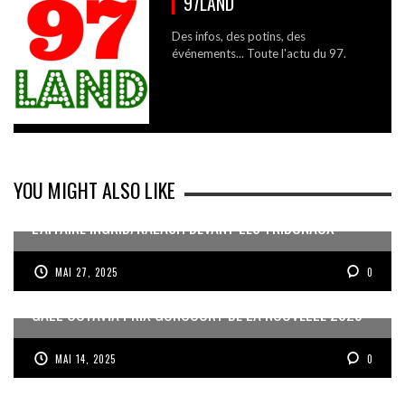
97LAND
Des infos, des potins, des
événements... Toute l'actu du 97.
YOU MIGHT ALSO LIKE
L’AFFAIRE INGRID/KALASH DEVANT LES TRIBUNAUX
MAI 27, 2025
0
GAËL OCTAVIA PRIX GONCOURT DE LA NOUVELLE 2025
MAI 14, 2025
0
LA 20ÈME ÉDITION DU PRINTEMPS DES AUTEURS