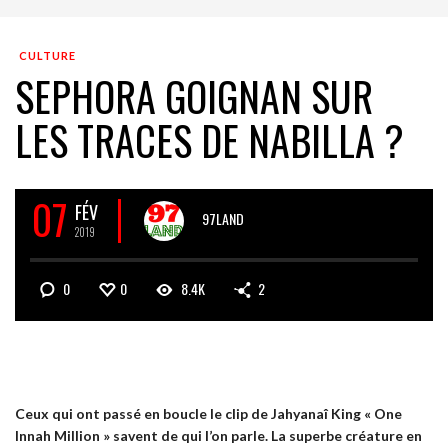
CULTURE
SEPHORA GOIGNAN SUR
LES TRACES DE NABILLA ?
07
FÉV
97LAND
2019
0
0
8.4K
2
Ceux qui ont passé en boucle le clip de Jahyanaî King « One
Innah Million » savent de qui l’on parle. La superbe créature en