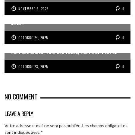
NOVEMBRE 5, 2025
0
JEAN-PIERRE VOLET : « L’OBJECTIF EST DE PRODUIRE DU
BEAU »
OCTOBRE 24, 2025
0
VOIX DES ONDES, VOIX DES YOLES, VOIX D’UN PEUPLE
OCTOBRE 23, 2025
0
NO COMMENT
LEAVE A REPLY
Votre adresse e-mail ne sera pas publiée.
Les champs obligatoires
sont indiqués avec
*