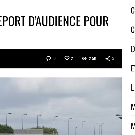
C
EPORT D’AUDIENCE POUR
C
D
0
2
2.5K
3
E
L
M
M