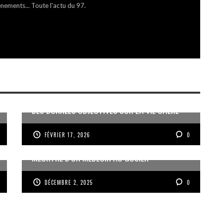
énements... Toute l'actu du 97.
DES DONNÉES OBJECTIVES SUR LA VIE CHÈRE
FÉVRIER 17, 2026
0
MEURTRE D’UN MÉDECIN AU GOSIER
DÉCEMBRE 2, 2025
0