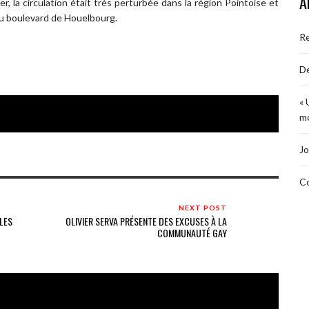
A
 la circulation était très perturbée dans la région Pointoise et
 du boulevard de Houelbourg.
R
De
« 
mo
Jo
Co
NEXT POST
LES
OLIVIER SERVA PRÉSENTE DES EXCUSES À LA
COMMUNAUTÉ GAY