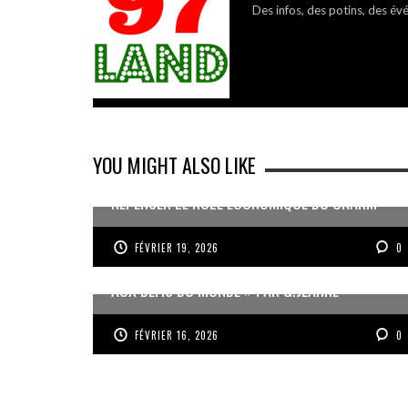
Des infos, des potins, des év
YOU MIGHT ALSO LIKE
REPENSER LE RÔLE ÉCONOMIQUE DU CNARM
FÉVRIER 19, 2026
0
« UN GOSIER FIER, FORT ET RESPONSABLE FACE
AUX DÉFIS DU MONDE » PAR G.JEANNE
FÉVRIER 16, 2026
0