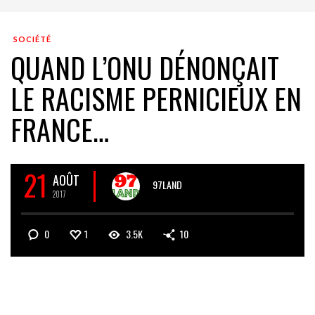
SOCIÉTÉ
QUAND L’ONU DÉNONÇAIT
LE RACISME PERNICIEUX EN
FRANCE…
21
AOÛT
97LAND
2017
0
1
3.5K
10