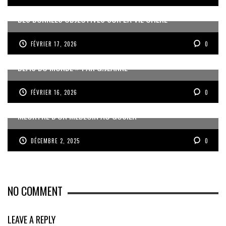
DES DONNÉES OBJECTIVES SUR LA VIE CHÈRE
FÉVRIER 17, 2026
0
« UN GOSIER FIER, FORT ET RESPONSABLE FACE AUX
DÉFIS DU MONDE » PAR G.JEANNE
FÉVRIER 16, 2026
0
MEURTRE D’UN MÉDECIN AU GOSIER
DÉCEMBRE 2, 2025
0
NO COMMENT
LEAVE A REPLY