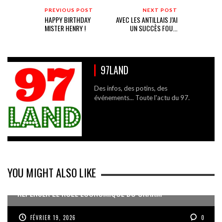
PREVIOUS POST
NEXT POST
HAPPY BIRTHDAY
AVEC LES ANTILLAIS J’AI
MISTER HENRY !
UN SUCCÈS FOU...
97LAND
Des infos, des potins, des
événements... Toute l'actu du 97.
YOU MIGHT ALSO LIKE
REPENSER LE RÔLE ÉCONOMIQUE DU CNARM
FÉVRIER 19, 2026
0