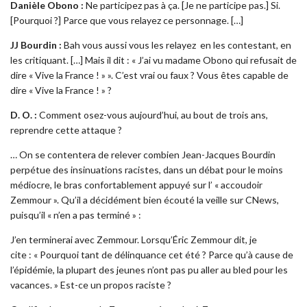
Danièle Obono :
Ne participez pas à ça. [Je ne participe pas.] Si.
[Pourquoi ?] Parce que vous relayez ce personnage. […]
JJ Bourdin :
Bah vous aussi vous les relayez en les contestant, en
les critiquant. […] Mais il dit : « J’ai vu madame Obono qui refusait de
dire « Vive la France ! » ». C’est vrai ou faux ? Vous êtes capable de
dire « Vive la France ! » ?
D. O. :
Comment osez-vous aujourd’hui, au bout de trois ans,
reprendre cette attaque ?
… On se contentera de relever combien Jean-Jacques Bourdin
perpétue des insinuations racistes, dans un débat pour le moins
médiocre, le bras confortablement appuyé sur l’ « accoudoir
Zemmour ». Qu’il a décidément bien écouté la veille sur CNews,
puisqu’il « n’en a pas terminé » :
J’en terminerai avec Zemmour. Lorsqu’Éric Zemmour dit, je
cite : « Pourquoi tant de délinquance cet été ? Parce qu’à cause de
l’épidémie, la plupart des jeunes n’ont pas pu aller au bled pour les
vacances. » Est-ce un propos raciste ?