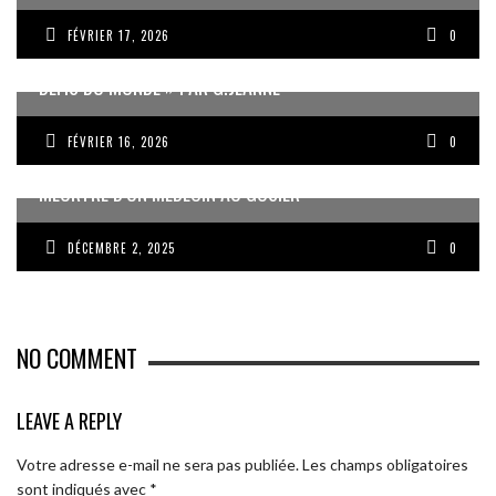
FÉVRIER 17, 2026
0
« UN GOSIER FIER, FORT ET RESPONSABLE FACE AUX
DÉFIS DU MONDE » PAR G.JEANNE
FÉVRIER 16, 2026
0
MEURTRE D’UN MÉDECIN AU GOSIER
DÉCEMBRE 2, 2025
0
NO COMMENT
LEAVE A REPLY
Votre adresse e-mail ne sera pas publiée.
Les champs obligatoires
sont indiqués avec
*