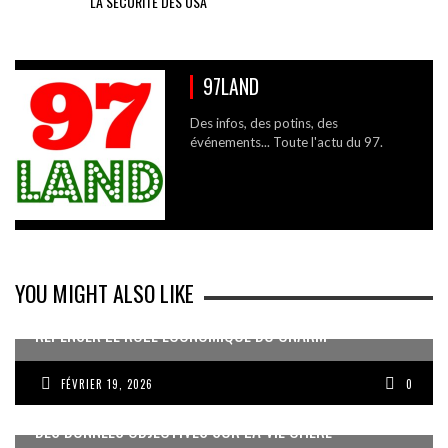
LA SÉCURITÉ DES USA
97LAND
Des infos, des potins, des
événements... Toute l'actu du 97.
YOU MIGHT ALSO LIKE
REPENSER LE RÔLE ÉCONOMIQUE DU CNARM
FÉVRIER 19, 2026
0
DES DONNÉES OBJECTIVES SUR LA VIE CHÈRE