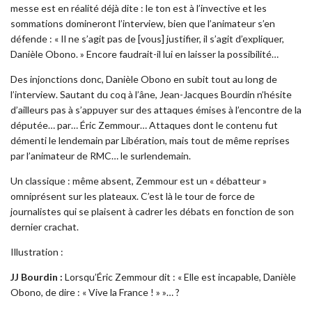
messe est en réalité déjà dite : le ton est à l’invective et les
sommations domineront l’interview, bien que l’animateur s’en
défende : « Il ne s’agit pas de [vous] justifier, il s’agit d’expliquer,
Danièle Obono. » Encore faudrait-il lui en laisser la possibilité…
Des injonctions donc, Danièle Obono en subit tout au long de
l’interview. Sautant du coq à l’âne, Jean-Jacques Bourdin n’hésite
d’ailleurs pas à s’appuyer sur des attaques émises à l’encontre de la
députée… par… Éric Zemmour… Attaques dont le contenu fut
démenti le lendemain par Libération, mais tout de même reprises
par l’animateur de RMC… le surlendemain.
Un classique : même absent, Zemmour est un « débatteur »
omniprésent sur les plateaux. C’est là le tour de force de
journalistes qui se plaisent à cadrer les débats en fonction de son
dernier crachat.
Illustration :
JJ Bourdin :
Lorsqu’Éric Zemmour dit : « Elle est incapable, Danièle
Obono, de dire : « Vive la France ! » »… ?