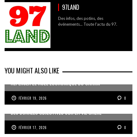
97LAND
Des infos, des potins, des
événements... Toute l'actu du 97.
YOU MIGHT ALSO LIKE
REPENSER LE RÔLE ÉCONOMIQUE DU CNARM
FÉVRIER 19, 2026
0
DES DONNÉES OBJECTIVES SUR LA VIE CHÈRE
FÉVRIER 17, 2026
0
« UN GOSIER FIER, FORT ET RESPONSABLE FACE AUX