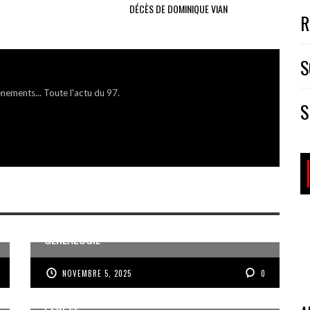
DÉCÈS DE DOMINIQUE VIAN
R
S
énements... Toute l'actu du 97.
S
MÉMOIRE ET PARTAGE AUTOUR DE LA
GÉNÉALOGIE
NOVEMBRE 5, 2025
0
VOIX DES ONDES, VOIX DES YOLES, VOIX D’UN
PEUPLE