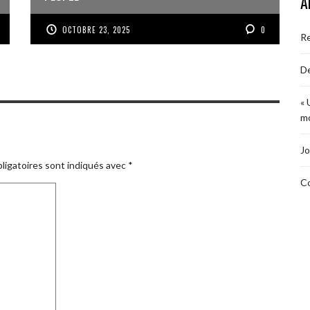
A
OCTOBRE 23, 2025
0
R
De
« 
mo
Jo
ligatoires sont indiqués avec
*
Co