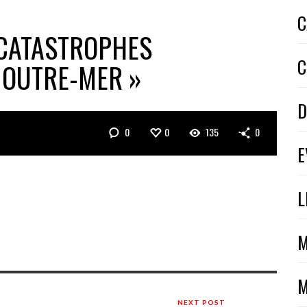
C
 CATASTROPHES
C
 OUTRE-MER »
D
0
0
135
0
E
L
M
M
NEXT POST