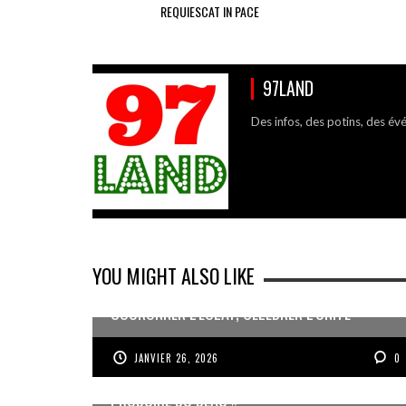
REQUIESCAT IN PACE
97LAND
Des infos, des potins, des év
YOU MIGHT ALSO LIKE
COURONNER L’ÉCLAT, CÉLÉBRER L’UNITÉ
JANVIER 26, 2026
0
JEAN-PIERRE VOLET : « L’OBJECTIF EST DE
PRODUIRE DU BEAU »