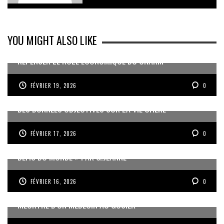
YOU MIGHT ALSO LIKE
REPENSER LE RÔLE ÉCONOMIQUE DU CNARM
FÉVRIER 19, 2026
0
DES DONNÉES OBJECTIVES SUR LA VIE CHÈRE
FÉVRIER 17, 2026
0
« UN GOSIER FIER, FORT ET RESPONSABLE FACE AUX
DÉFIS DU MONDE » PAR G.JEANNE
FÉVRIER 16, 2026
0
MEURTRE D’UN MÉDECIN AU GOSIER