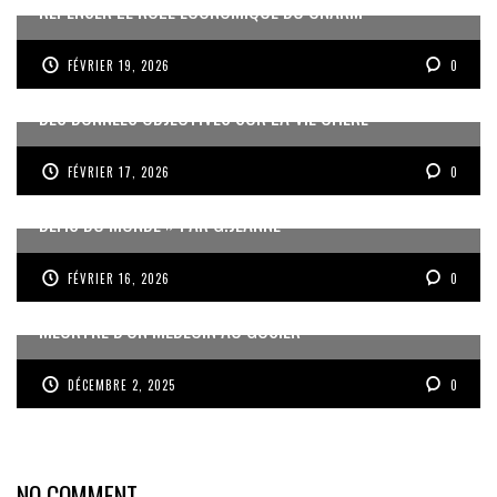
REPENSER LE RÔLE ÉCONOMIQUE DU CNARM
FÉVRIER 19, 2026
0
DES DONNÉES OBJECTIVES SUR LA VIE CHÈRE
FÉVRIER 17, 2026
0
« UN GOSIER FIER, FORT ET RESPONSABLE FACE AUX
DÉFIS DU MONDE » PAR G.JEANNE
FÉVRIER 16, 2026
0
MEURTRE D’UN MÉDECIN AU GOSIER
DÉCEMBRE 2, 2025
0
NO COMMENT