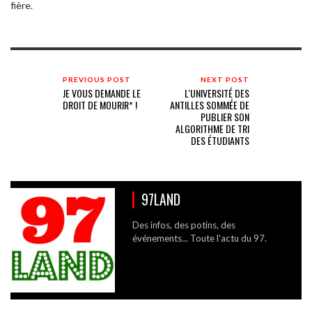
fière.
PREVIOUS POST
NEXT POST
JE VOUS DEMANDE LE
L'UNIVERSITÉ DES
DROIT DE MOURIR* !
ANTILLES SOMMÉE DE
PUBLIER SON
ALGORITHME DE TRI
DES ÉTUDIANTS
97LAND
Des infos, des potins, des
événements... Toute l'actu du 97.