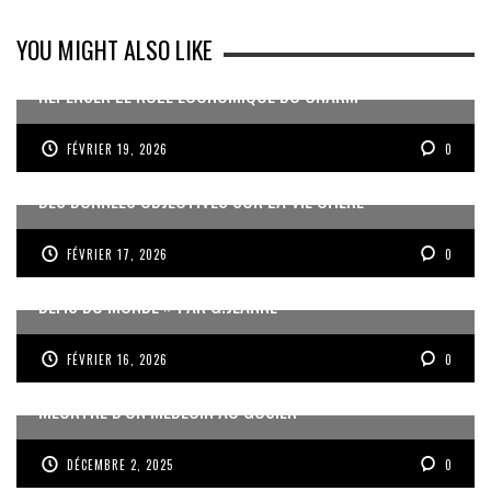
YOU MIGHT ALSO LIKE
REPENSER LE RÔLE ÉCONOMIQUE DU CNARM
FÉVRIER 19, 2026
0
DES DONNÉES OBJECTIVES SUR LA VIE CHÈRE
FÉVRIER 17, 2026
0
« UN GOSIER FIER, FORT ET RESPONSABLE FACE AUX
DÉFIS DU MONDE » PAR G.JEANNE
FÉVRIER 16, 2026
0
MEURTRE D’UN MÉDECIN AU GOSIER
DÉCEMBRE 2, 2025
0