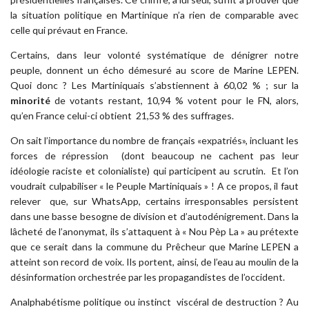
la situation politique en Martinique n’a rien de comparable avec
celle qui prévaut en France.
Certains, dans leur volonté systématique de dénigrer notre
peuple, donnent un écho démesuré au score de Marine LEPEN.
Quoi donc ? Les Martiniquais s’abstiennent à 60,02 % ; sur la
minorité
de votants restant, 10,94 % votent pour le FN, alors,
qu’en France celui-ci obtient 21,53 % des suffrages.
On sait l’importance du nombre de français «expatriés», incluant les
forces de répression (dont beaucoup ne cachent pas leur
idéologie raciste et colonialiste) qui participent au scrutin. Et l’on
voudrait culpabiliser « le Peuple Martiniquais » ! A ce propos, il faut
relever que, sur WhatsApp, certains irresponsables persistent
dans une basse besogne de division et d’autodénigrement. Dans la
lâcheté de l’anonymat, ils s’attaquent à « Nou Pèp La » au prétexte
que ce serait dans la commune du Prêcheur que Marine LEPEN a
atteint son record de voix. Ils portent, ainsi, de l’eau au moulin de la
désinformation orchestrée par les propagandistes de l’occident.
Analphabétisme politique ou instinct viscéral de destruction ? Au