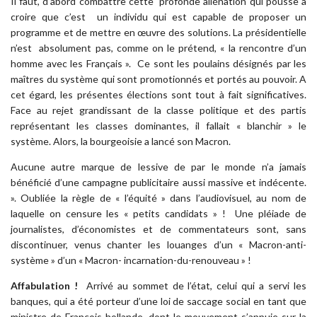
Il faut, d’abord combattre cette profonde aliénation qui pousse à
croire que c’est un individu qui est capable de proposer un
programme et de mettre en œuvre des solutions. La présidentielle
n’est absolument pas, comme on le prétend, « la rencontre d’un
homme avec les Français ». Ce sont les poulains désignés par les
maîtres du système qui sont promotionnés et portés au pouvoir. A
cet égard, les présentes élections sont tout à fait significatives.
Face au rejet grandissant de la classe politique et des partis
représentant les classes dominantes, il fallait « blanchir » le
système. Alors, la bourgeoisie a lancé son Macron.
Aucune autre marque de lessive de par le monde n’a jamais
bénéficié d’une campagne publicitaire aussi massive et indécente.
». Oubliée la règle de « l’équité » dans l’audiovisuel, au nom de
laquelle on censure les « petits candidats » ! Une pléiade de
journalistes, d’économistes et de commentateurs sont, sans
discontinuer, venus chanter les louanges d’un « Macron-anti-
système » d’un « Macron- incarnation-du-renouveau » !
Affabulation !
Arrivé au sommet de l’état, celui qui a servi les
banques, qui a été porteur d’une loi de saccage social en tant que
ministre de François hollande, dont le mouvement s’appuie sur la