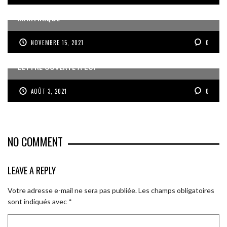
ECHEC DE LA MISSION DE MÉDIATION AU CHU DE
MARTINIQUE
NOVEMBRE 15, 2021
0
LETTRE OUVERTE À LCI
AOÛT 3, 2021
0
NO COMMENT
LEAVE A REPLY
Votre adresse e-mail ne sera pas publiée.
Les champs obligatoires
sont indiqués avec
*