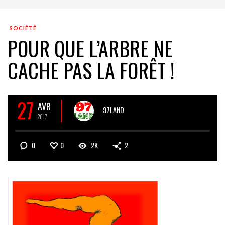
SOCIÉTÉ
POUR QUE L’ARBRE NE
CACHE PAS LA FORÊT !
27
AVR
97LAND
2017
0
0
2K
2