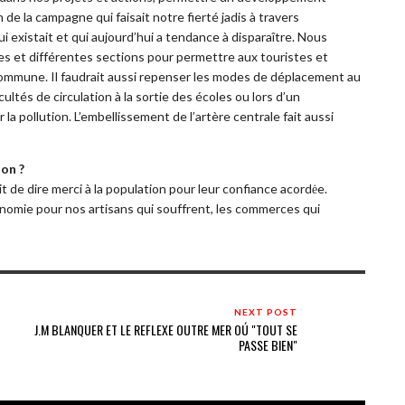
 de la campagne qui faisait notre fierté jadis à travers
ui existait et qui aujourd’hui a tendance à disparaître. Nous
res et différentes sections pour permettre aux touristes et
commune. Il faudrait aussi repenser les modes de déplacement au
ltés de circulation à la sortie des écoles ou lors d’un
la pollution. L’embellissement de l’artère centrale fait aussi
ion ?
t de dire merci à la population pour leur confiance acordėe.
nomie pour nos artisans qui souffrent, les commerces qui
NEXT POST
J.M BLANQUER ET LE REFLEXE OUTRE MER OÚ "TOUT SE
PASSE BIEN"