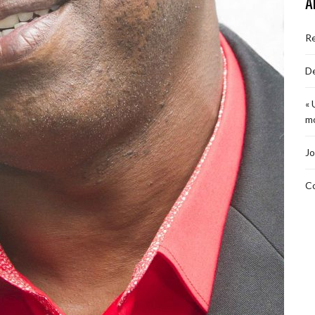
A
R
De
« 
mo
Jo
Co