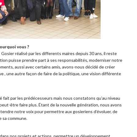
Pourquoi vous ?
Gosier réalisé par les differents maires depuis 30 ans, il reste
tion puisse prendre part à ses responsabilités, moderniser notre
ements, aussi avec certains amis, avons-nous décidé de créer
 , une autre façon de faire de la politique, une vision différente
a été fait par les prédécesseurs mais nous constatons qu’au niveau
peut-être faire plus. Étant de la nouvelle génération, nous avons
entendre notre voix pour permettre aux gosieriens d’évoluer, de
de sa commune.
s dans nos projets et actions, permettre un développement