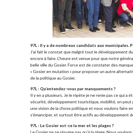
97L : Il y a de nombreux candidats aux municipales. 
J’ai fait le constat que malgré tout le développement du 
encore à faire. L’heure est venue pour que notre généra
belle ville du Gosier. Force est de constater des manqu
« Gosier en mutation » pour proposer un autre alternative
de la politique au Gosier.
97L : Qu’entendez-vous par manquements ?
Il y en a plusieurs. Je le rėpète je ne renie pas ce qui 
sécurité, développement touristique, mobilité, on peut 
une vision de la chose politique et nous voulons faire 
s’émanciper, et surtout être actifs au développement 
97L : Le Gosier est-ce la mer et les plages ?
Le Gosier ne se résume pas qu’à la plage. Nous voulon