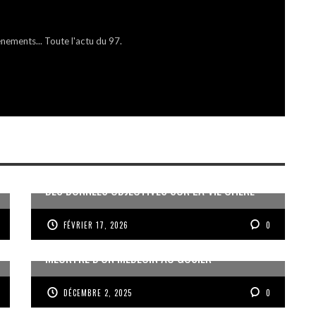
énements... Toute l'actu du 97.
DES DONNÉES OBJECTIVES SUR LA VIE CHÈRE
FÉVRIER 17, 2026
0
MEURTRE D’UN MÉDECIN AU GOSIER
DÉCEMBRE 2, 2025
0