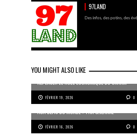
97LAND
Des infos, des potins, des év
YOU MIGHT ALSO LIKE
REPENSER LE RÔLE ÉCONOMIQUE DU CNARM
FÉVRIER 19, 2026
0
« UN GOSIER FIER, FORT ET RESPONSABLE FACE
AUX DÉFIS DU MONDE » PAR G.JEANNE
FÉVRIER 16, 2026
0