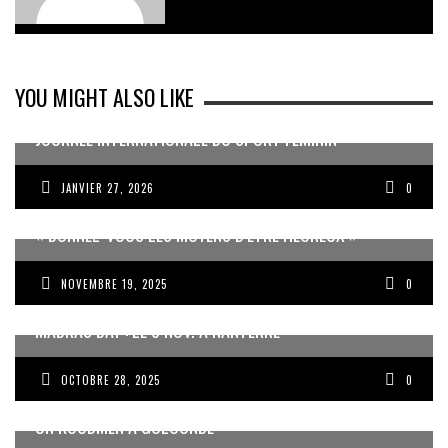
YOU MIGHT ALSO LIKE
JOURNÉE INTERNATIONALE DU SPORT FÉMININ
JANVIER 27, 2026
0
« DONNEZ-VOUS LES MOYENS D’ÊTRE HEUREUX »
NOVEMBRE 19, 2025
0
MADRAS DAY : LE 8 NOV. À NANTERRE
OCTOBRE 28, 2025
0
UN KOUDMEN À GOLCONDE