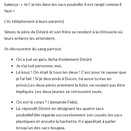
balança : » Je l ‘ai mis dans les sacs poubelle, il est rangé comme il
faut »
( Ils téléphonent à leurs parents)
Simon, le père de Désiré et son frère se rendent à la rôtisserie où
leurs enfants les attendent.
Ils découvrent du sang partout.
On a tué un gars, lâcha froidement Désiré
Je n’ai tué personne, moi,
Lé kouz ! On était là tous les deux ! C’est pour te sauver que
je l’ai fait ! Si je descends à Ducos, toi aussi tu iras en
prison.Les deux pères prennent la fuite, ne voulant pas être
impliqués. Les deux jeunes se retrouvent seuls.
Où est le corps ? ( demande Felix),
Là, répondit Désiré en désignant les quatre sacs
poubelleFélix regarda successivement son cousin, les sacs
plastiques et ensuite la hachette. Il s’apprêtait à parler
lorsqu’un des sacs bougea.