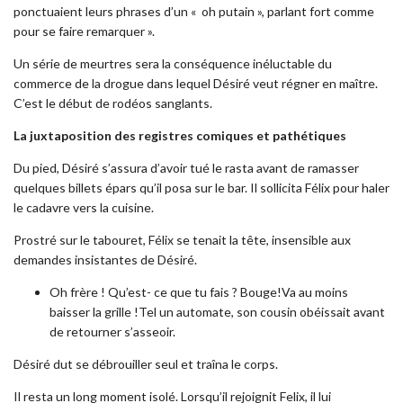
ponctuaient leurs phrases d’un « oh putain », parlant fort comme
pour se faire remarquer ».
Un série de meurtres sera la conséquence inéluctable du
commerce de la drogue dans lequel Désiré veut régner en maître.
C’est le début de rodéos sanglants.
La juxtaposition des registres comiques et pathétiques
Du pied, Désiré s’assura d’avoir tué le rasta avant de ramasser
quelques billets épars qu’il posa sur le bar. Il sollicita Félix pour haler
le cadavre vers la cuisine.
Prostré sur le tabouret, Félix se tenait la tête, insensible aux
demandes insistantes de Désiré.
Oh frère ! Qu’est- ce que tu fais ? Bouge!Va au moins
baisser la grille !Tel un automate, son cousin obéissait avant
de retourner s’asseoir.
Désiré dut se débrouiller seul et traîna le corps.
Il resta un long moment isolé. Lorsqu’il rejoignit Felix, il lui