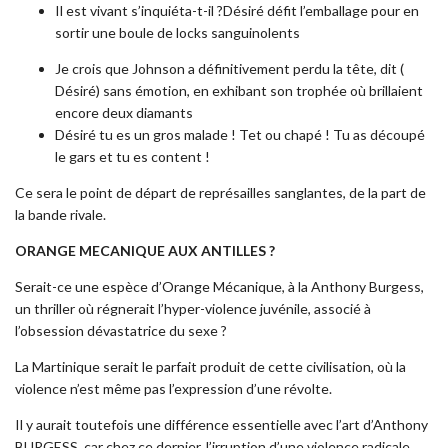
Il est vivant s’inquiéta-t-il ?Désiré défit l’emballage pour en
sortir une boule de locks sanguinolents
Je crois que Johnson a définitivement perdu la tête, dit (
Désiré) sans émotion, en exhibant son trophée où brillaient
encore deux diamants
Désiré tu es un gros malade ! Tet ou chapé ! Tu as découpé
le gars et tu es content !
Ce sera le point de départ de représailles sanglantes, de la part de
la bande rivale.
ORANGE MECANIQUE AUX ANTILLES ?
Serait-ce une espèce d’Orange Mécanique, à la Anthony Burgess,
un thriller où régnerait l’hyper-violence juvénile, associé à
l’obsession dévastatrice du sexe ?
La Martinique serait le parfait produit de cette civilisation, où la
violence n’est même pas l’expression d’une révolte.
Il y aurait toutefois une différence essentielle avec l’art d’Anthony
BURGESS, car chez ce dernier, l’irruption d’une violence radicale