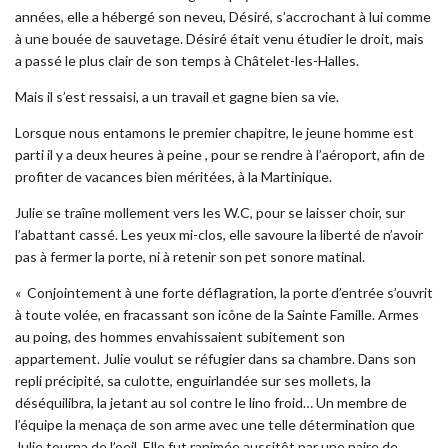
années, elle a hébergé son neveu, Désiré, s’accrochant à lui comme
à une bouée de sauvetage. Désiré était venu étudier le droit, mais
a passé le plus clair de son temps à Châtelet-les-Halles.
Mais il s’est ressaisi, a un travail et gagne bien sa vie.
Lorsque nous entamons le premier chapitre, le jeune homme est
parti il y a deux heures à peine , pour se rendre à l’aéroport, afin de
profiter de vacances bien méritées, à la Martinique.
Julie se traîne mollement vers les W.C, pour se laisser choir, sur
l’abattant cassé. Les yeux mi-clos, elle savoure la liberté de n’avoir
pas à fermer la porte, ni à retenir son pet sonore matinal.
« Conjointement à une forte déflagration, la porte d’entrée s’ouvrit
à toute volée, en fracassant son icône de la Sainte Famille. Armes
au poing, des hommes envahissaient subitement son
appartement. Julie voulut se réfugier dans sa chambre. Dans son
repli précipité, sa culotte, enguirlandée sur ses mollets, la
déséquilibra, la jetant au sol contre le lino froid… Un membre de
l’équipe la menaça de son arme avec une telle détermination que
Julie tourna de l’oeil. Elle fut ranimée aussitôt par une paire de