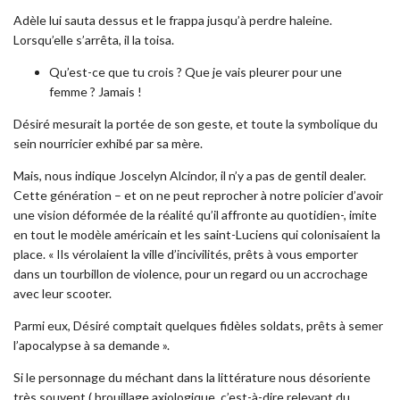
Adèle lui sauta dessus et le frappa jusqu’à perdre haleine.
Lorsqu’elle s’arrêta, il la toisa.
Qu’est-ce que tu crois ? Que je vais pleurer pour une
femme ? Jamais !
Désiré mesurait la portée de son geste, et toute la symbolique du
sein nourricier exhibé par sa mère.
Mais, nous indique Joscelyn Alcindor, il n’y a pas de gentil dealer.
Cette génération – et on ne peut reprocher à notre policier d’avoir
une vision déformée de la réalité qu’il affronte au quotidien-, imite
en tout le modèle américain et les saint-Luciens qui colonisaient la
place. « Ils vérolaient la ville d’incivilités, prêts à vous emporter
dans un tourbillon de violence, pour un regard ou un accrochage
avec leur scooter.
Parmi eux, Désiré comptait quelques fidèles soldats, prêts à semer
l’apocalypse à sa demande ».
Si le personnage du méchant dans la littérature nous désoriente
très souvent ( brouillage axiologique, c’est-à-dire relevant du