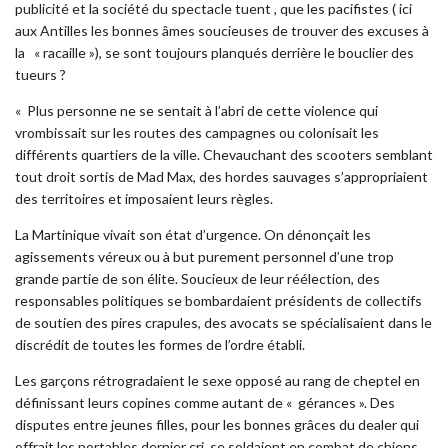
publicité et la société du spectacle tuent , que les pacifistes ( ici
aux Antilles les bonnes âmes soucieuses de trouver des excuses à
la « racaille »), se sont toujours planqués derrière le bouclier des
tueurs ?
« Plus personne ne se sentait à l’abri de cette violence qui
vrombissait sur les routes des campagnes ou colonisait les
différents quartiers de la ville. Chevauchant des scooters semblant
tout droit sortis de Mad Max, des hordes sauvages s’appropriaient
des territoires et imposaient leurs règles.
La Martinique vivait son état d’urgence. On dénonçait les
agissements véreux ou à but purement personnel d’une trop
grande partie de son élite. Soucieux de leur réélection, des
responsables politiques se bombardaient présidents de collectifs
de soutien des pires crapules, des avocats se spécialisaient dans le
discrédit de toutes les formes de l’ordre établi.
Les garçons rétrogradaient le sexe opposé au rang de cheptel en
définissant leurs copines comme autant de « gérances ». Des
disputes entre jeunes filles, pour les bonnes grâces du dealer qui
offrait les portables dernier cri, se soldaient en combat de chiens