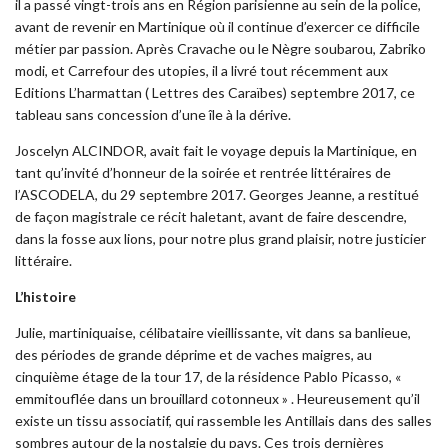
il a passé vingt-trois ans en Région parisienne au sein de la police,
avant de revenir en Martinique où il continue d’exercer ce difficile
métier par passion. Après Cravache ou le Nègre soubarou, Zabriko
modi, et Carrefour des utopies, il a livré tout récemment aux
Editions L’harmattan ( Lettres des Caraïbes) septembre 2017, ce
tableau sans concession d’une île à la dérive.
Joscelyn ALCINDOR, avait fait le voyage depuis la Martinique, en
tant qu’invité d’honneur de la soirée et rentrée littéraires de
l’ASCODELA, du 29 septembre 2017. Georges Jeanne, a restitué
de façon magistrale ce récit haletant, avant de faire descendre,
dans la fosse aux lions, pour notre plus grand plaisir, notre justicier
littéraire.
L’histoire
Julie, martiniquaise, célibataire vieillissante, vit dans sa banlieue,
des périodes de grande déprime et de vaches maigres, au
cinquième étage de la tour 17, de la résidence Pablo Picasso, «
emmitouflée dans un brouillard cotonneux » . Heureusement qu’il
existe un tissu associatif, qui rassemble les Antillais dans des salles
sombres autour de la nostalgie du pays. Ces trois dernières