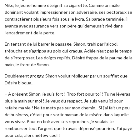
Nike, le jeune homme éteignit sa cigarette. Comme un mâle
dominant voulant impressionner son adversaire, ses pectoraux se
contractèrent plusieurs fois sous le lycra. Sa parade terminée, il
avança avec assurance vers son père qui demeurait rivé dans
l’encadrement de la porte.
En tentant de lui barrer le passage, Simon, trahi par l’alcool,
trébucha et s’agrippa au polo qui craqua. Adèle n’eut pas le temps
de s’interposer. Les doigts repliés, Désiré frappa de la paume de la
main, le front de Simon.
Doublement groggy, Simon voulut répliquer par un soufflet que
Désira bloqua…
– A présent Simon, je suis fort ! Trop fort pour toi ! Tu ne lèveras
plus la main sur moi ! Je veux du respect. Je suis venu ici pour
refaire ma vie ! Ne te mets pas sur mon chemin…Si j’ai fait un peu
de business, c’était pour sortir maman de la misère dans laquelle
vous vivez. Pour en finir avec tes reproches, je voulais te
rembourser tout l’argent que tu avais dépensé pour rien. J’ai payé
pour cela, alors météw cool !