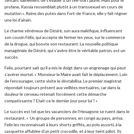
tentant vainement de s’évader d’un tee-shirt jaune. Mais pour le
profane, Kassia ressemblait plutôt à un transsexuel en cours de
mutation ». Reine des putes dans Fort-de-France, elle y fait régner
une loi d’airain.
Le charme vénéneux de Désiré, son aura maléfique, influencent
son cousin Félix, qui accepte de fermer les yeux, sur le commerce
de la drogue, qui booste son restaurant. La nouvelle politique
managériale de Désiré, qui s’avère être le véritable patron, est un
succès.
Felix, pourtant sait qu’il a mis le doigt dans un engrenage qui peut
s’avérer mortel. « Monsieur le Maire avait fait le déplacement. Loin
de l’encourager, cette visite le déstabilisa. Le premier magistrat
répondait toujours présent aux veillées mortuaires, car dans la
douleur le cerveau retenait forcément cette démarche
compatissante ? Etait-ce le dernier jour pour lui ? »
Le succès est tel que les vacanciers de l’Hexagone se ruent dans le
restaurant. « Un groupe de personnes, en congé au pays, arriva.
Felix les reconnaissait à leurs shorts griffés, au polo assorti, à la
casquette affublée d’un petit crocodile, et à leur teint pâlot. Ils