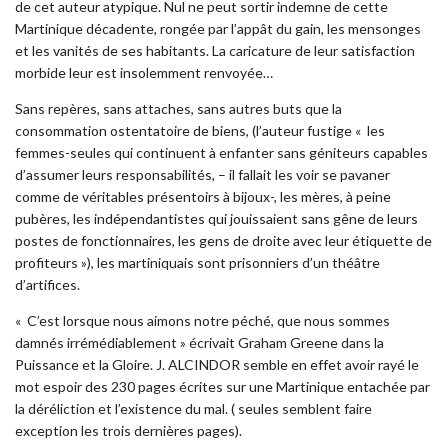
de cet auteur atypique. Nul ne peut sortir indemne de cette
Martinique décadente, rongée par l’appât du gain, les mensonges
et les vanités de ses habitants. La caricature de leur satisfaction
morbide leur est insolemment renvoyée…
Sans repères, sans attaches, sans autres buts que la
consommation ostentatoire de biens, (l’auteur fustige « les
femmes-seules qui continuent à enfanter sans géniteurs capables
d’assumer leurs responsabilités, – il fallait les voir se pavaner
comme de véritables présentoirs à bijoux-, les mères, à peine
pubères, les indépendantistes qui jouissaient sans gêne de leurs
postes de fonctionnaires, les gens de droite avec leur étiquette de
profiteurs »), les martiniquais sont prisonniers d’un théâtre
d’artifices.
« C’est lorsque nous aimons notre péché, que nous sommes
damnés irrémédiablement » écrivait Graham Greene dans la
Puissance et la Gloire. J. ALCINDOR semble en effet avoir rayé le
mot espoir des 230 pages écrites sur une Martinique entachée par
la déréliction et l’existence du mal. ( seules semblent faire
exception les trois dernières pages).