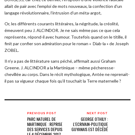
allait de pair avec l’emploi de mots nouveaux, la confection d’un
langage révolutionnaire, l’intrusion d’un méta-argot,
Or, les différents courants littéraires, la négritude, la créolité,
émeuvent peu J. ALCINDOR. Je ne sais même pas ce que cela
représente, répond-il avec humour. Toutefois quand on le titille, il
finit par confier son admiration pour le roman « Diab-la » de Joseph
ZOBEL.
Il n’y a pas de littérature sans péché, affirmait aussi Graham
Greene. J. ALCINDOR a la Martinique – même pécheresse-
chevillée au corps. Dans le récit mythologique, Antée ne reprenait-
il pas sa vigueur chaque fois qu’il touchait la Terre maternelle ?
PREVIOUS POST
NEXT POST
PARC NATUREL DE
GEORGE OTHILY :
MARTINIQUE : REPRISE
L'ECRIVAIN-POLITIQUE
DES SERVICES DEPUIS
GUYANAIS EST DÉCÉDÉ
LE 4 DÉCEMBRE 2017