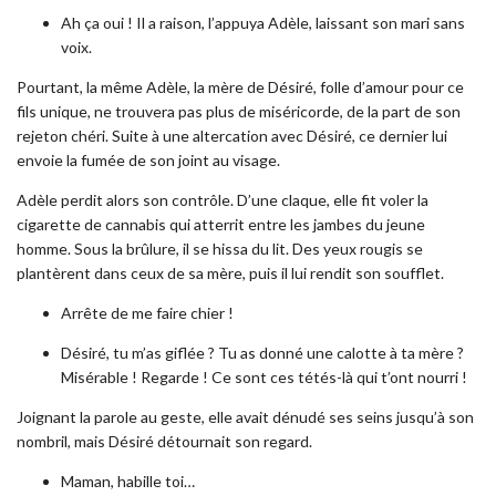
Ah ça oui ! Il a raison, l’appuya Adèle, laissant son mari sans
voix.
Pourtant, la même Adèle, la mère de Désiré, folle d’amour pour ce
fils unique, ne trouvera pas plus de miséricorde, de la part de son
rejeton chéri. Suite à une altercation avec Désiré, ce dernier lui
envoie la fumée de son joint au visage.
Adèle perdit alors son contrôle. D’une claque, elle fit voler la
cigarette de cannabis qui atterrit entre les jambes du jeune
homme. Sous la brûlure, il se hissa du lit. Des yeux rougis se
plantèrent dans ceux de sa mère, puis il lui rendit son soufflet.
Arrête de me faire chier !
Désiré, tu m’as giflée ? Tu as donné une calotte à ta mère ?
Misérable ! Regarde ! Ce sont ces tétés-là qui t’ont nourri !
Joignant la parole au geste, elle avait dénudé ses seins jusqu’à son
nombril, mais Désiré détournait son regard.
Maman, habille toi…