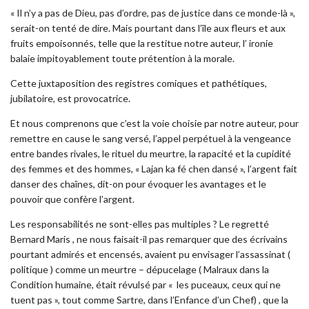
« Il n’y a pas de Dieu, pas d’ordre, pas de justice dans ce monde-là »,
serait-on tenté de dire. Mais pourtant dans l’île aux fleurs et aux
fruits empoisonnés, telle que la restitue notre auteur, l’ ironie
balaie impitoyablement toute prétention à la morale.
Cette juxtaposition des registres comiques et pathétiques,
jubilatoire, est provocatrice.
Et nous comprenons que c’est la voie choisie par notre auteur, pour
remettre en cause le sang versé, l’appel perpétuel à la vengeance
entre bandes rivales, le rituel du meurtre, la rapacité et la cupidité
des femmes et des hommes, « Lajan ka fé chen dansé », l’argent fait
danser des chaînes, dit-on pour évoquer les avantages et le
pouvoir que confère l’argent.
Les responsabilités ne sont-elles pas multiples ? Le regretté
Bernard Maris , ne nous faisait-il pas remarquer que des écrivains
pourtant admirés et encensés, avaient pu envisager l’assassinat (
politique ) comme un meurtre – dépucelage ( Malraux dans la
Condition humaine, était révulsé par « les puceaux, ceux qui ne
tuent pas », tout comme Sartre, dans l’Enfance d’un Chef) , que la