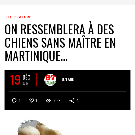
LITTÉRATURE
ON RESSEMBLERA À DES
CHIENS SANS MAÎTRE EN
MARTINIQUE…
19
DÉC
97LAND
2017
1
1
2.3K
4