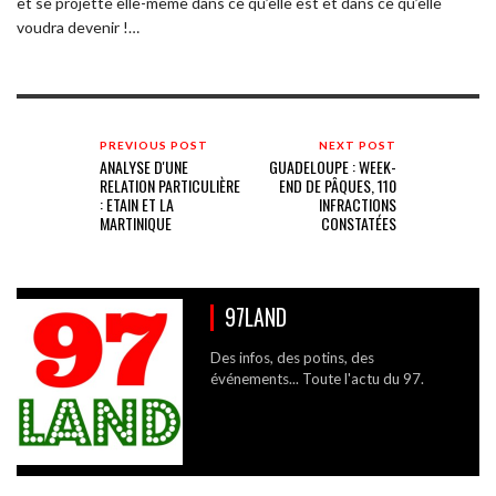
et se projette elle-même dans ce qu’elle est et dans ce qu’elle
voudra devenir !…
PREVIOUS POST
NEXT POST
ANALYSE D'UNE
GUADELOUPE : WEEK-
RELATION PARTICULIÈRE
END DE PÂQUES, 110
: ETAIN ET LA
INFRACTIONS
MARTINIQUE
CONSTATÉES
97LAND
Des infos, des potins, des
événements... Toute l'actu du 97.