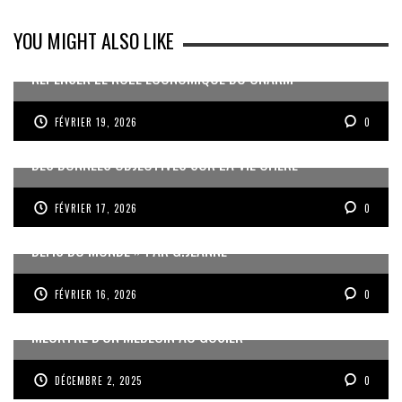
YOU MIGHT ALSO LIKE
REPENSER LE RÔLE ÉCONOMIQUE DU CNARM
FÉVRIER 19, 2026
0
DES DONNÉES OBJECTIVES SUR LA VIE CHÈRE
FÉVRIER 17, 2026
0
« UN GOSIER FIER, FORT ET RESPONSABLE FACE AUX
DÉFIS DU MONDE » PAR G.JEANNE
FÉVRIER 16, 2026
0
MEURTRE D’UN MÉDECIN AU GOSIER
DÉCEMBRE 2, 2025
0