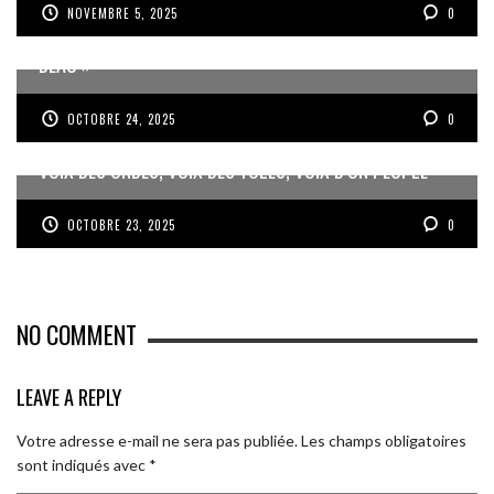
NOVEMBRE 5, 2025
0
JEAN-PIERRE VOLET : « L’OBJECTIF EST DE PRODUIRE DU
BEAU »
OCTOBRE 24, 2025
0
VOIX DES ONDES, VOIX DES YOLES, VOIX D’UN PEUPLE
OCTOBRE 23, 2025
0
NO COMMENT
LEAVE A REPLY
Votre adresse e-mail ne sera pas publiée.
Les champs obligatoires
sont indiqués avec
*