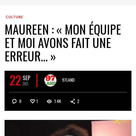
CULTURE
MAUREEN : « MON ÉQUIPE
ET MOI AVONS FAIT UNE
ERREUR… »
22
SEP
97LAND
2021
0
1
1.4K
2