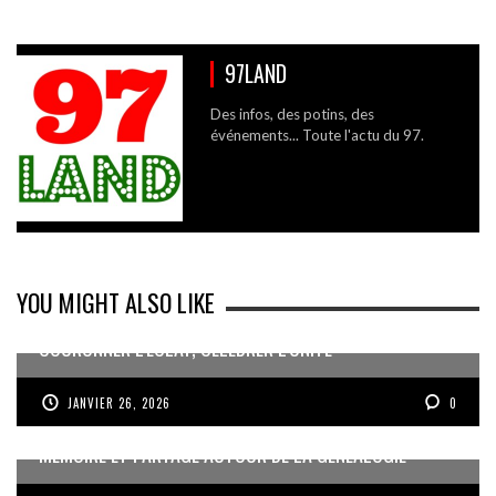
97LAND
Des infos, des potins, des
événements... Toute l'actu du 97.
YOU MIGHT ALSO LIKE
COURONNER L’ÉCLAT, CÉLÉBRER L’UNITÉ
JANVIER 26, 2026
0
MÉMOIRE ET PARTAGE AUTOUR DE LA GÉNÉALOGIE