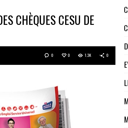
C
 DES CHÈQUES CESU DE
C
D
0
0
1.3K
0
E
L
M
M