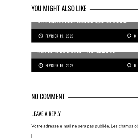
YOU MIGHT ALSO LIKE
REPENSER LE RÔLE ÉCONOMIQUE DU CNARM
FÉVRIER 19, 2026
0
« UN GOSIER FIER, FORT ET RESPONSABLE FACE
AUX DÉFIS DU MONDE » PAR G.JEANNE
FÉVRIER 16, 2026
0
NO COMMENT
LEAVE A REPLY
Votre adresse e-mail ne sera pas publiée.
Les champs ob