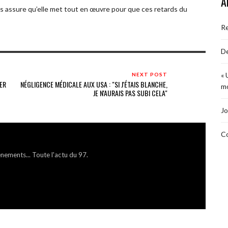
A
es assure qu’elle met tout en œuvre pour que ces retards du
R
De
« 
NEXT POST
ER
NÉGLIGENCE MÉDICALE AUX USA : "SI J'ÉTAIS BLANCHE,
mo
JE N'AURAIS PAS SUBI CELA"
Jo
Co
énements... Toute l'actu du 97.