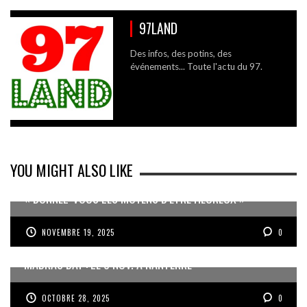
97LAND
Des infos, des potins, des
événements... Toute l'actu du 97.
YOU MIGHT ALSO LIKE
« DONNEZ-VOUS LES MOYENS D’ÊTRE HEUREUX »
NOVEMBRE 19, 2025
0
MADRAS DAY : LE 8 NOV. À NANTERRE
OCTOBRE 28, 2025
0