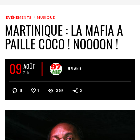
EVÉNEMENTS
MUSIQUE
MARTINIQUE : LA MAFIA A
PAILLE COCO ! NOOOON !
09
AOÛT
97LAND
2017
0
1
3.8K
3