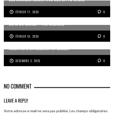
FÉVRIER 17, 2026
0
« UN GOSIER FIER, FORT ET RESPONSABLE FACE AUX
DÉFIS DU MONDE » PAR G.JEANNE
FÉVRIER 16, 2026
0
MEURTRE D’UN MÉDECIN AU GOSIER
DÉCEMBRE 2, 2025
0
NO COMMENT
LEAVE A REPLY
Votre adresse e-mail ne sera pas publiée.
Les champs obligatoires