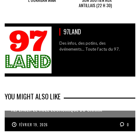
ANTILLAIS (22 H 30)
97LAND
Des infos, des potins, des
événements... Toute l'actu du 97.
YOU MIGHT ALSO LIKE
REPENSER LE RÔLE ÉCONOMIQUE DU CNARM
FÉVRIER 19, 2026
0
DES DONNÉES OBJECTIVES SUR LA VIE CHÈRE