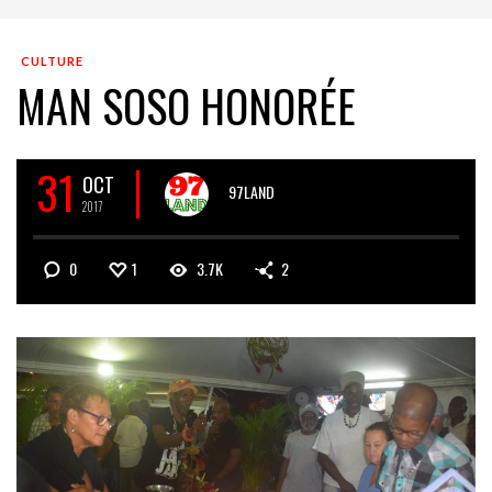
CULTURE
MAN SOSO HONORÉE
31
OCT
97LAND
2017
0
1
3.7K
2