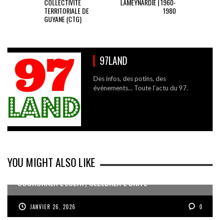
COLLECTIVITÉ
LAMEYNARDIE | 1960-
TERRITORIALE DE
1980
GUYANE (CTG)
97LAND
Des infos, des potins, des
événements... Toute l'actu du 97.
YOU MIGHT ALSO LIKE
COURONNER L’ÉCLAT, CÉLÉBRER L’UNITÉ
JANVIER 26, 2026
0