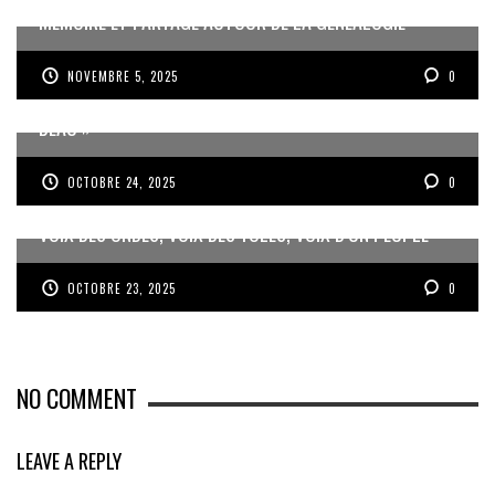
MÉMOIRE ET PARTAGE AUTOUR DE LA GÉNÉALOGIE
NOVEMBRE 5, 2025
0
JEAN-PIERRE VOLET : « L’OBJECTIF EST DE PRODUIRE DU
BEAU »
OCTOBRE 24, 2025
0
VOIX DES ONDES, VOIX DES YOLES, VOIX D’UN PEUPLE
OCTOBRE 23, 2025
0
NO COMMENT
LEAVE A REPLY