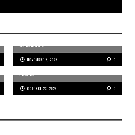
MÉMOIRE ET PARTAGE AUTOUR DE LA
GÉNÉALOGIE
NOVEMBRE 5, 2025
0
VOIX DES ONDES, VOIX DES YOLES, VOIX D’UN
PEUPLE
OCTOBRE 23, 2025
0