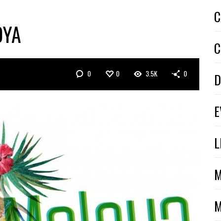
C
OYA
C
0
0
3.5K
0
D
E
L
M
M