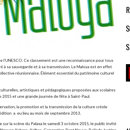
R
S
S
l de l’UNESCO. Ce classement est une reconnaissance pour tous
ré à sa sauvegarde et à sa transmission. Le Maloya est en effet
ollective réunionnaise. Élément essentiel du patrimoine culturel
culturelles, artistiques et pédagogiques proposées aux scolaires
 2015 et une grande journée de fête à Saint-Paul.
rvation, la promotion et la transmission de la culture créole
dition a eu lieu au mois de septembre 2013.
 sur la scène du Palaxa le samedi 3 octobre 2015, le public invité
 Ek Nasyon Kabare, Kalbas, Generation Pont Neuve, Belinda Justine,