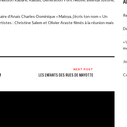
A
R
re d’Anaïs Charles-Dominique « Maloya, j’écris ton nom ». Un
rtistes : Christine Salem et Olivier Araste filmés à la réunion mais
De
« 
mo
Jo
NEXT POST
M
LES ENFANTS DES RUES DE MAYOTTE
Co