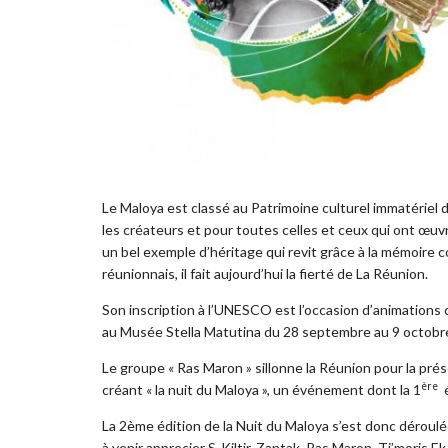
Le Maloya est classé au Patrimoine culturel immatérie
les créateurs et pour toutes celles et ceux qui ont œuv
un bel exemple d’héritage qui revit grâce à la mémoire c
réunionnais, il fait aujourd’hui la fierté de La Réunion.
Son inscription à l’UNESCO est l’occasion d’animations 
au Musée Stella Matutina du 28 septembre au 9 octobre
Le groupe « Ras Maron » sillonne la Réunion pour la prése
ère
créant « la nuit du Maloya », un événement dont la 1
é
La 2ème édition de la Nuit du Maloya s’est donc déroulée
à venir apprecier S-Kiltir, Zantak, Ras Maron, Ti’moris