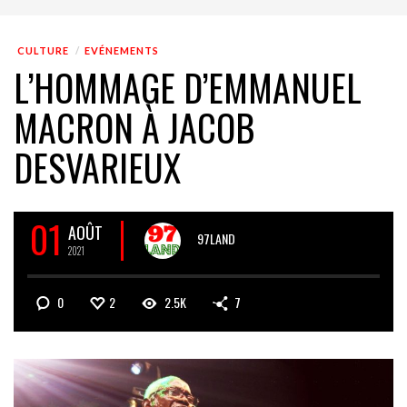
CULTURE
EVÉNEMENTS
L’HOMMAGE D’EMMANUEL
MACRON À JACOB
DESVARIEUX
01
AOÛT
97LAND
2021
0
2
2.5K
7