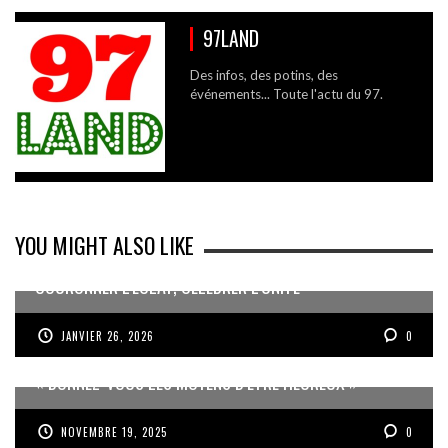
97LAND
Des infos, des potins, des
événements... Toute l'actu du 97.
YOU MIGHT ALSO LIKE
COURONNER L’ÉCLAT, CÉLÉBRER L’UNITÉ
JANVIER 26, 2026
0
« DONNEZ-VOUS LES MOYENS D’ÊTRE HEUREUX »
NOVEMBRE 19, 2025
0