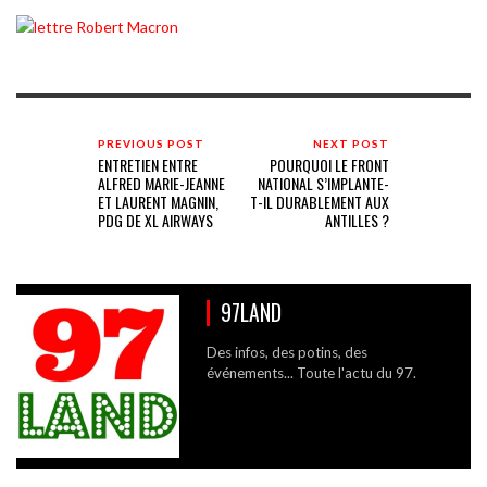
PREVIOUS POST
NEXT POST
ENTRETIEN ENTRE
POURQUOI LE FRONT
ALFRED MARIE-JEANNE
NATIONAL S’IMPLANTE-
ET LAURENT MAGNIN,
T-IL DURABLEMENT AUX
PDG DE XL AIRWAYS
ANTILLES ?
97LAND
Des infos, des potins, des
événements... Toute l'actu du 97.