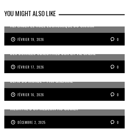
YOU MIGHT ALSO LIKE
REPENSER LE RÔLE ÉCONOMIQUE DU CNARM
FÉVRIER 19, 2026
0
DES DONNÉES OBJECTIVES SUR LA VIE CHÈRE
FÉVRIER 17, 2026
0
« UN GOSIER FIER, FORT ET RESPONSABLE FACE AUX
DÉFIS DU MONDE » PAR G.JEANNE
FÉVRIER 16, 2026
0
MEURTRE D’UN MÉDECIN AU GOSIER
DÉCEMBRE 2, 2025
0