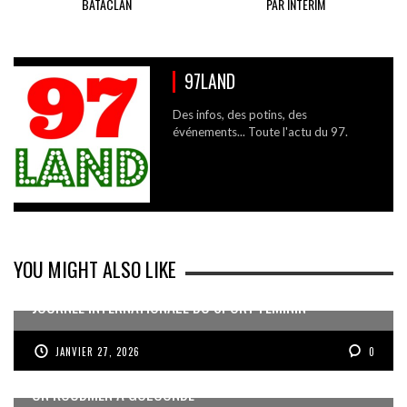
BATACLAN
PAR INTERIM
97LAND
Des infos, des potins, des
événements... Toute l'actu du 97.
YOU MIGHT ALSO LIKE
JOURNÉE INTERNATIONALE DU SPORT FÉMININ
JANVIER 27, 2026
0
UN KOUDMEN À GOLCONDE