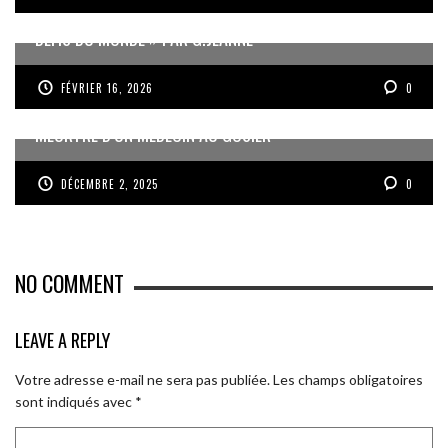
« UN GOSIER FIER, FORT ET RESPONSABLE FACE AUX
DÉFIS DU MONDE » PAR G.JEANNE
FÉVRIER 16, 2026
0
MEURTRE D’UN MÉDECIN AU GOSIER
DÉCEMBRE 2, 2025
0
NO COMMENT
LEAVE A REPLY
Votre adresse e-mail ne sera pas publiée.
Les champs obligatoires
sont indiqués avec
*