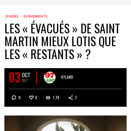
DIVERS
EVÉNEMENTS
LES « ÉVACUÉS » DE SAINT
MARTIN MIEUX LOTIS QUE
LES « RESTANTS » ?
03
OCT
97LAND
2017
0
0
1.7K
2