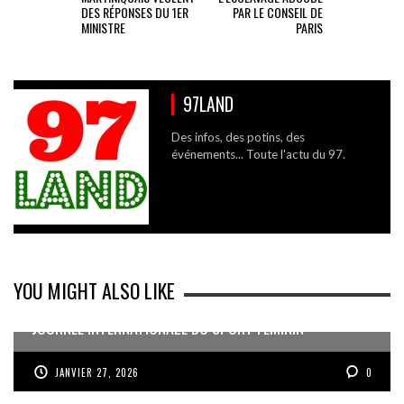
DES RÉPONSES DU 1ER
PAR LE CONSEIL DE
MINISTRE
PARIS
97LAND
Des infos, des potins, des
événements... Toute l'actu du 97.
YOU MIGHT ALSO LIKE
JOURNÉE INTERNATIONALE DU SPORT FÉMININ
JANVIER 27, 2026
0