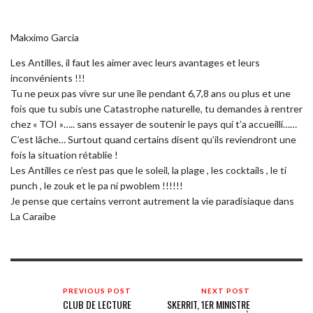
Makximo Garcia
Les Antilles, il faut les aimer avec leurs avantages et leurs
inconvénients !!!
Tu ne peux pas vivre sur une île pendant 6,7,8 ans ou plus et une
fois que tu s
ubis une Catastrophe naturelle, tu demandes à rentrer
chez « TOI »….. sans essayer de soutenir le pays qui t’a accueilli……
C’est lâche… Surtout quand certains disent qu’ils reviendront une
fois la situation rétablie !
Les Antilles ce n’est pas que le soleil, la plage , les cocktails , le ti
punch , le zouk et le pa ni pwoblem !!!!!!
Je pense que certains verront autrement la vie paradisiaque dans
La Caraïbe
PREVIOUS POST
NEXT POST
CLUB DE LECTURE
SKERRIT, 1ER MINISTRE