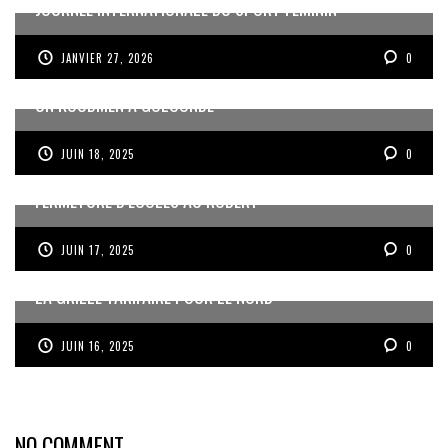
JOURNÉE INTERNATIONALE DU SPORT FÉMININ
JANVIER 27, 2026
0
UN KOUDMEN À GOLCONDE
JUIN 18, 2025
0
FERMETURE D’ÉCOLES AU ROBERT
JUIN 17, 2025
0
LA GRILLE TARIFAIRE POUR LE NORD
JUIN 16, 2025
0
NO COMMENT