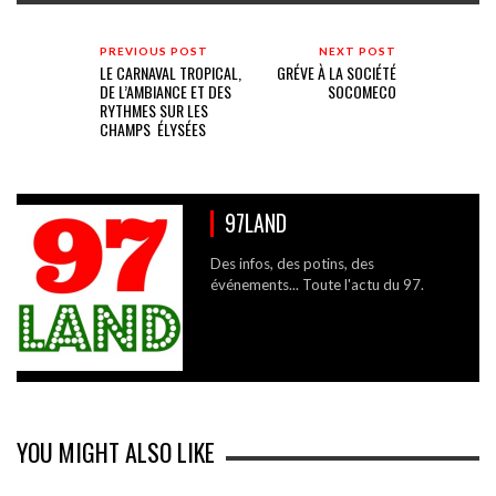
PREVIOUS POST
NEXT POST
LE CARNAVAL TROPICAL,
GRÉVE À LA SOCIÉTÉ
DE L’AMBIANCE ET DES
SOCOMECO
RYTHMES SUR LES
CHAMPS ÉLYSÉES
97LAND
Des infos, des potins, des
événements... Toute l'actu du 97.
YOU MIGHT ALSO LIKE
LE DIRECTEUR DU CHU DE MARTINIQUE QUITTE SES