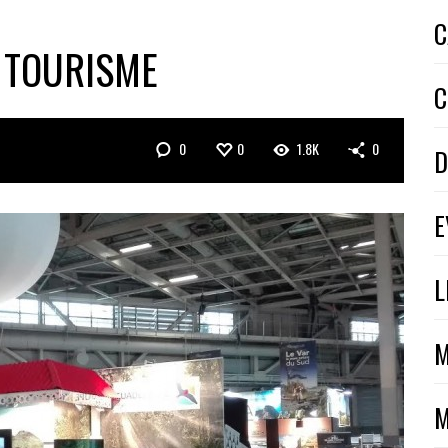
C
 TOURISME
C
0
0
1.8K
0
D
E
L
M
M