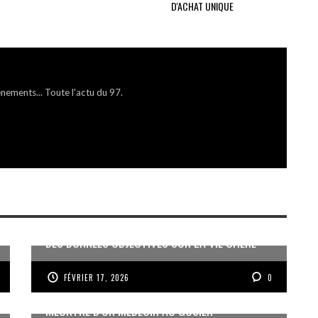
D'ACHAT UNIQUE
énements... Toute l'actu du 97.
DES DONNÉES OBJECTIVES SUR LA VIE CHÈRE
FÉVRIER 17, 2026
0
MEURTRE D’UN MÉDECIN AU GOSIER