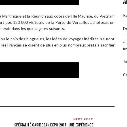
A
R
a Martinique et la Réunion aux côtés de l’Ile Maurice, du Vietnam
art des 130 000 visiteurs de la Porte de Versailles achèterait un
De
merait dans les quinze jours suivants.
 ou le coin des blogueurs, les idées de voyages inédites n’auront
« 
les Français se disent de plus en plus nombreux prêts à sacrifier
mo
Jo
Co
NEXT POST
SPÉCIALITÉ CARIBBEAN EXPO 2017- UNE EXPÉRIENCE