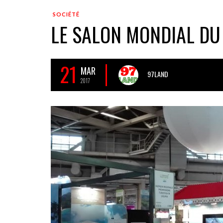
SOCIÉTÉ
LE SALON MONDIAL DU
21
MAR
97LAND
2017