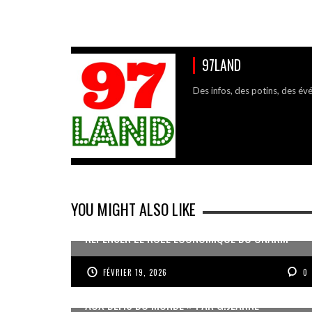
97LAND
Des infos, des potins, des év
YOU MIGHT ALSO LIKE
REPENSER LE RÔLE ÉCONOMIQUE DU CNARM
FÉVRIER 19, 2026
0
« UN GOSIER FIER, FORT ET RESPONSABLE FACE
AUX DÉFIS DU MONDE » PAR G.JEANNE