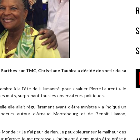
R
S
S
n Barthes sur TMC, Christiane Taubira a décidé de sortir de sa
mbre à la Fête de l’Humanité, pour « saluer Pierre Laurent », le
res mots, surprenant tous les observateurs politiques.
lle elle allait régulièrement avant d’être ministre », a indiqué un
frondeurs autour d’Arnaud Montebourg et de Benoît Hamon,
.
 Monde : « Je n’ai peur de rien. Je peux pleurer sur le malheur des
ur m’arrive, je me redresse », indiquant à demi-mots être prête à