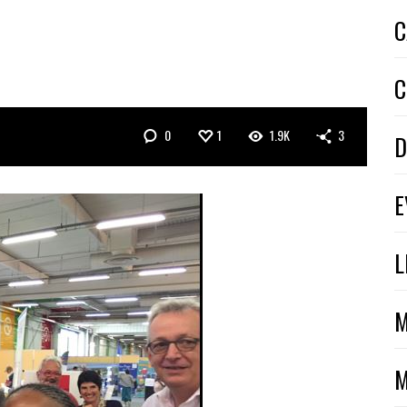
C
A
C
0
1
1.9K
3
D
E
L
M
M