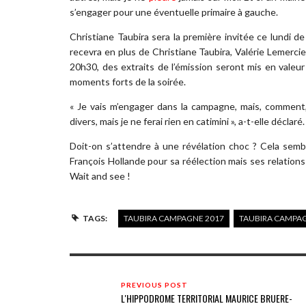
s’engager pour une éventuelle primaire à gauche.
Christiane Taubira sera la première invitée ce lundi 
recevra en plus de Christiane Taubira, Valérie Lemerc
20h30, des extraits de l’émission seront mis en valeu
moments forts de la soirée.
« Je vais m’engager dans la campagne, mais, comment, j
divers, mais je ne ferai rien en catimini », a-t-elle déclaré.
Doit-on s’attendre à une révélation choc ? Cela sembl
François Hollande pour sa réélection mais ses relations
Wait and see !
TAGS:
TAUBIRA CAMPAGNE 2017
TAUBIRA CAMPA
PREVIOUS POST
L'HIPPODROME TERRITORIAL MAURICE BRUERE-