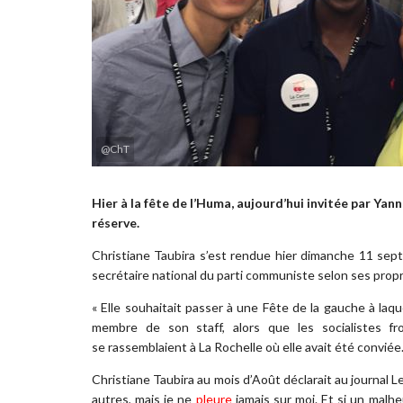
@ChT
Hier à la fête de l’Huma, aujourd’hui invitée par Yan
réserve.
Christiane Taubira s’est rendue hier dimanche 11 septe
secrétaire national du parti communiste selon ses prop
« Elle souhaitait passer à une Fête de la gauche à laque
membre de son staff, alors que les socialistes 
se rassemblaient à La Rochelle où elle avait été conviée
Christiane Taubira au mois d’Août déclarait au journal Le
autres, mais je ne
pleure
jamais sur moi. Et si un malhe