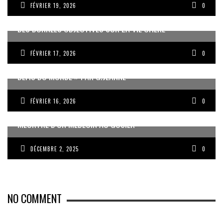
FÉVRIER 19, 2026
0
DES DONNÉES OBJECTIVES SUR LA VIE CHÈRE
FÉVRIER 17, 2026
0
« UN GOSIER FIER, FORT ET RESPONSABLE FACE AUX
DÉFIS DU MONDE » PAR G.JEANNE
FÉVRIER 16, 2026
0
MEURTRE D’UN MÉDECIN AU GOSIER
DÉCEMBRE 2, 2025
0
NO COMMENT