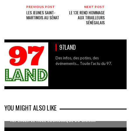
PREVIOUS POST
NEXT POST
LES JEUNES SAINT-
LE 13E REND HOMMAGE
MARTINOIS AU SÉNAT
AUX TIRAILLEURS
SÉNÉGALAIS
97LAND
Des infos, des potins, des
événements... Toute l'actu du 97.
YOU MIGHT ALSO LIKE
REPENSER LE RÔLE ÉCONOMIQUE DU CNARM