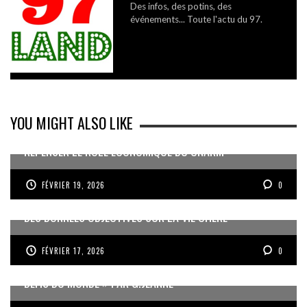
Des infos, des potins, des
événements... Toute l'actu du 97.
YOU MIGHT ALSO LIKE
REPENSER LE RÔLE ÉCONOMIQUE DU CNARM
FÉVRIER 19, 2026
0
DES DONNÉES OBJECTIVES SUR LA VIE CHÈRE
FÉVRIER 17, 2026
0
« UN GOSIER FIER, FORT ET RESPONSABLE FACE AUX
DÉFIS DU MONDE » PAR G.JEANNE