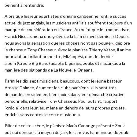
peinent à l’entendre.
Alors que les jeunes artistes d’origine caribéenne font le succès
actuel du jazz anglais, les musiciens antillais souffrent toujours d’un
manque de considération en France. Au point que le trompettiste
Franck Nicolas mena une grève de la faim en avril dernier.
« Depuis,
nous avons la sensation que les choses n’ont pas bougé »
,
déplore
le chanteur Tony Chasseur. Avec le pianiste Thierry Vaton, il anime
pourtant un brillant orchestre, Mizikopéyi, dont le dernier
album
(Creole Big Band) adapte biguines, zouks et mazurkas à la
manière des big bands de La Nouvelle-Orléans.
Parmi les dix-sept musiciens, beaucoup, dont le jeune batteur
Arnaud Dolmen, écument les clubs parisiens. « Ils sont très
demandés en sidemen, bien moins dans leur démarche créative
personnelle
,
relativise Tony Chasseur. Pour autant, l’apport
“créole” dans leur jeu, même en dehors de leurs propres projets,
enrichit sans conteste cette musique. »
Pilier de cette scène, le pianiste Mario Canonge présente Zouk
out qui dénoue, au moyen du jazz, le canevas harmonique du zouk