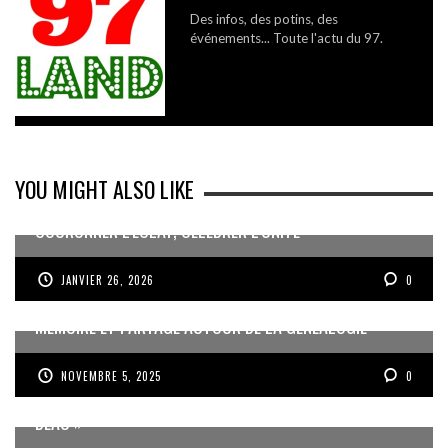
Des infos, des potins, des
événements... Toute l'actu du 97.
YOU MIGHT ALSO LIKE
COURONNER L’ÉCLAT, CÉLÉBRER L’UNITÉ
JANVIER 26, 2026
0
MÉMOIRE ET PARTAGE AUTOUR DE LA GÉNÉALOGIE
NOVEMBRE 5, 2025
0
JEAN-PIERRE VOLET : « L’OBJECTIF EST DE PRODUIRE DU
BEAU »