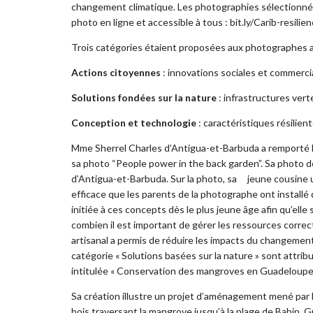
changement climatique. Les photographies sélectionnée
photo en ligne et accessible à tous : bit.ly/Carib-resilie
Trois catégories étaient proposées aux photographes 
Actions citoyennes
: innovations sociales et commercia
Solutions fondées sur la nature
: infrastructures vert
Conception et technologie
: caractéristiques résilien
Mme Sherrel Charles d’Antigua-et-Barbuda a remporté le
sa photo “People power in the back garden”. Sa photo 
d’Antigua-et-Barbuda. Sur la photo, sa jeune cousine ut
efficace que les parents de la photographe ont installé 
initiée à ces concepts dès le plus jeune âge afin qu’ell
combien il est important de gérer les ressources correc
artisanal a permis de réduire les impacts du changement 
catégorie « Solutions basées sur la nature » sont attr
intitulée « Conservation des mangroves en Guadeloupe 
Sa création illustre un projet d’aménagement mené par 
bois traversant la mangrove jusqu’à la plage de Babin. G