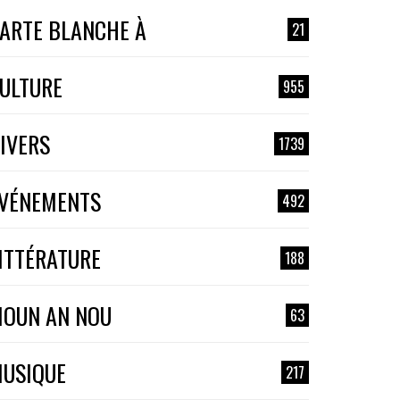
ARTE BLANCHE À
21
ULTURE
955
IVERS
1739
VÉNEMENTS
492
ITTÉRATURE
188
OUN AN NOU
63
USIQUE
217