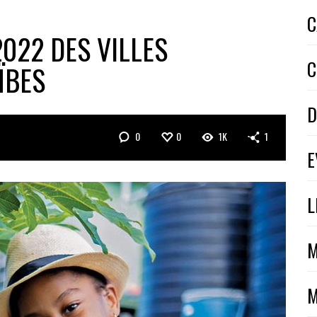
C
022 DES VILLES
C
ÏBES
D
0
0
1K
1
E
L
M
M