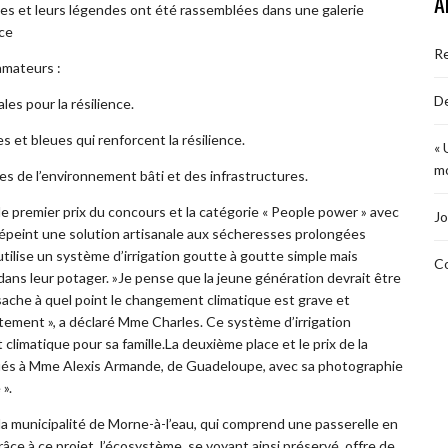
A
s et leurs légendes ont été rassemblées dans une galerie
nce
R
amateurs :
De
les pour la résilience.
es et bleues qui renforcent la résilience.
« 
mo
tes de l’environnement bâti et des infrastructures.
 premier prix du concours et la catégorie « People power » avec
Jo
dépeint une solution artisanale aux sécheresses prolongées
ilise un système d’irrigation goutte à goutte simple mais
Co
dans leur potager. »Je pense que la jeune génération devrait être
e sache à quel point le changement climatique est grave et
tement », a déclaré Mme Charles. Ce système d’irrigation
climatique pour sa famille.La deuxième place et le prix de la
ibués à Mme Alexis Armande, de Guadeloupe, avec sa photographie
».
la municipalité de Morne-à-l’eau, qui comprend une passerelle en
râce à ce projet, l’écosystème, se voyant ainsi préservé, offre de