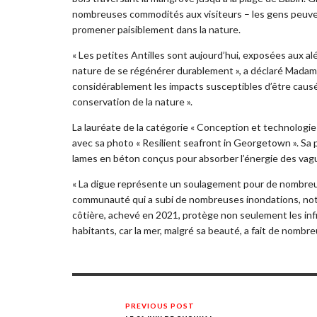
nombreuses commodités aux visiteurs – les gens peuvent
promener paisiblement dans la nature.
« Les petites Antilles sont aujourd’hui, exposées aux a
nature de se régénérer durablement », a déclaré Madame
considérablement les impacts susceptibles d’être causés
conservation de la nature ».
La lauréate de la catégorie « Conception et technologi
avec sa photo « Resilient seafront in Georgetown ». S
lames en béton conçus pour absorber l’énergie des vague
« La digue représente un soulagement pour de nombreux h
communauté qui a subi de nombreuses inondations, not
côtière, achevé en 2021, protège non seulement les inf
habitants, car la mer, malgré sa beauté, a fait de nombre
PREVIOUS POST