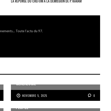
LA RÉPONSE DU CREFOM À LA DÉMISSION DE P. KARAM
énements... Toute l'actu du 97.
MÉMOIRE ET PARTAGE AUTOUR DE LA
GÉNÉALOGIE
NOVEMBRE 5, 2025
0
VOIX DES ONDES, VOIX DES YOLES, VOIX D’UN
PEUPLE