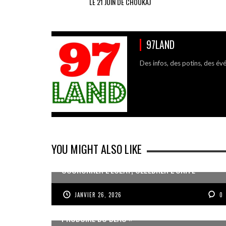
LE 21 JUIN DE CHOUKAJ
97LAND
Des infos, des potins, des év
YOU MIGHT ALSO LIKE
COURONNER L’ÉCLAT, CÉLÉBRER L’UNITÉ
JANVIER 26, 2026
0
JEAN-PIERRE VOLET : « L’OBJECTIF EST DE
PRODUIRE DU BEAU »