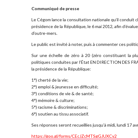
Communiqué de presse
Le Cégom lance la consultation nationale qu’il conduit
présidence de la République, le 6 mai 2012, afin d’évalue
d’outre-mers.
Le public est invité à noter, puis à commenter ces polit
Sur une échelle de zéro à 20 (zéro constituant la plu
politiques conduites par l’État EN DIRECTION DES 
la présidence de la République:
1°) cherté de la vie;
2°) emploi & jeunesse en difficulté;
3°) conditions de vie & de santé;
4°) mémoire & culture;
5°) racisme & discriminations;
6°) soutien au tissu associatif.
Ses réponses seront recueillies jusqu’à midi, lundi 17 avri
https://goo.gl/forms/
CEcJZcMTSgGJUXCy2