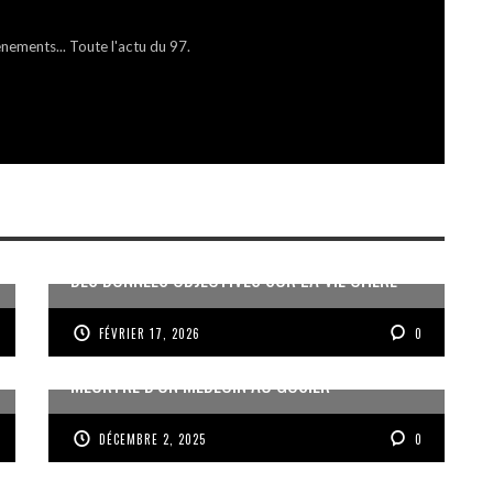
énements... Toute l'actu du 97.
DES DONNÉES OBJECTIVES SUR LA VIE CHÈRE
FÉVRIER 17, 2026
0
MEURTRE D’UN MÉDECIN AU GOSIER
DÉCEMBRE 2, 2025
0