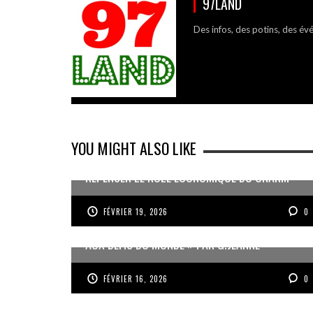
97LAND
Des infos, des potins, des év
YOU MIGHT ALSO LIKE
REPENSER LE RÔLE ÉCONOMIQUE DU CNARM
FÉVRIER 19, 2026
0
« UN GOSIER FIER, FORT ET RESPONSABLE FACE
AUX DÉFIS DU MONDE » PAR G.JEANNE
FÉVRIER 16, 2026
0