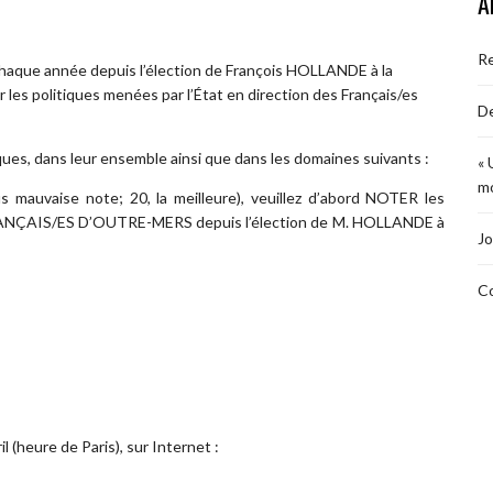
A
R
 chaque année depuis l’élection de François HOLLANDE à la
r les politiques menées par l’État en direction des Français/es
De
iques, dans leur ensemble ainsi que dans les domaines suivants :
« 
mo
s mauvaise note; 20, la meilleure), veuillez d’abord NOTER les
FRANÇAIS/ES D’OUTRE-MERS depuis l’élection de M. HOLLANDE à
Jo
Co
l (heure de Paris), sur Internet :