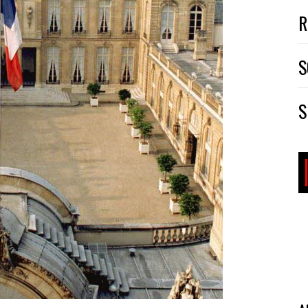
R
S
S