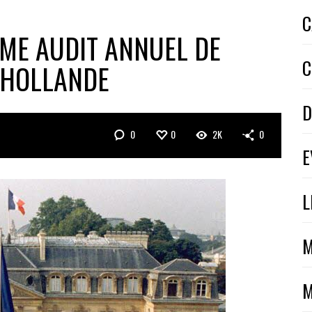
C
ÈME AUDIT ANNUEL DE
C
S HOLLANDE
D
0
0
2K
0
E
L
M
M