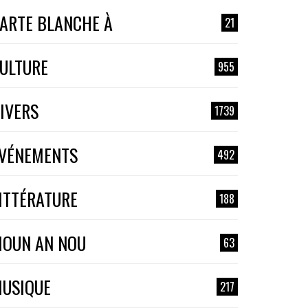
ARTE BLANCHE À
21
ULTURE
955
IVERS
1739
VÉNEMENTS
492
ITTÉRATURE
188
OUN AN NOU
63
USIQUE
217