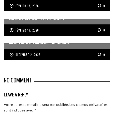
FÉVRIER 17, 2026
0
« UN GOSIER FIER, FORT ET RESPONSABLE FACE AUX
DÉFIS DU MONDE » PAR G.JEANNE
FÉVRIER 16, 2026
0
MEURTRE D’UN MÉDECIN AU GOSIER
DÉCEMBRE 2, 2025
0
NO COMMENT
LEAVE A REPLY
Votre adresse e-mail ne sera pas publiée.
Les champs obligatoires
sont indiqués avec
*