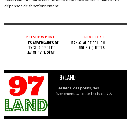
dépenses de fonctionnement.
PREVIOUS POST
NEXT POST
LES ADVERSAIRES DE
JEAN-CLAUDE ROLLON
L'EXCELSIOR ET DE
NOUS A QUITTÉS
MATOURY EN 8ÈME
97LAND
Des infos, des potins, des
événements... Toute l'actu du 97.