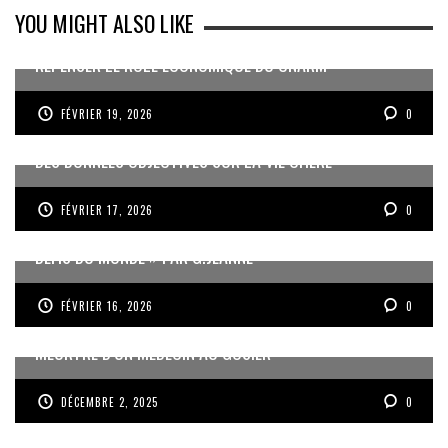
YOU MIGHT ALSO LIKE
REPENSER LE RÔLE ÉCONOMIQUE DU CNARM
FÉVRIER 19, 2026
0
DES DONNÉES OBJECTIVES SUR LA VIE CHÈRE
FÉVRIER 17, 2026
0
« UN GOSIER FIER, FORT ET RESPONSABLE FACE AUX
DÉFIS DU MONDE » PAR G.JEANNE
FÉVRIER 16, 2026
0
MEURTRE D’UN MÉDECIN AU GOSIER
DÉCEMBRE 2, 2025
0