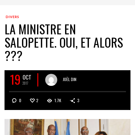
DIVERS
LA MINISTRE EN
SALOPETTE. OUI, ET ALORS
???
19
OCT
JOËL DIN
2017
0
2
1.7K
3