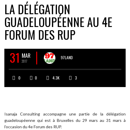
LA DÉLÉGATION
GUADELOUPÉENNE AU 4E
FORUM DES RUP
31
MAR
97LAND
2017
0
0
4.3K
3
Isanaja Consulting accompagne une partie de la délégation
guadeloupéenne qui est à Bruxelles du 29 mars au 31 mars à
l’occasion du 4e Forum des RUP.