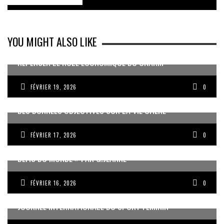
YOU MIGHT ALSO LIKE
REPENSER LE RÔLE ÉCONOMIQUE DU CNARM
FÉVRIER 19, 2026
0
DES DONNÉES OBJECTIVES SUR LA VIE CHÈRE
FÉVRIER 17, 2026
0
« UN GOSIER FIER, FORT ET RESPONSABLE FACE AUX
DÉFIS DU MONDE » PAR G.JEANNE
FÉVRIER 16, 2026
0
JOURNÉE INTERNATIONALE DU SPORT FÉMININ