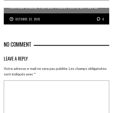
VOIX DES ONDES, VOIX DES YOLES, VOIX D’UN PEUPLE
OCTOBRE 23, 2025
0
NO COMMENT
LEAVE A REPLY
Votre adresse e-mail ne sera pas publiée.
Les champs obligatoires
sont indiqués avec
*