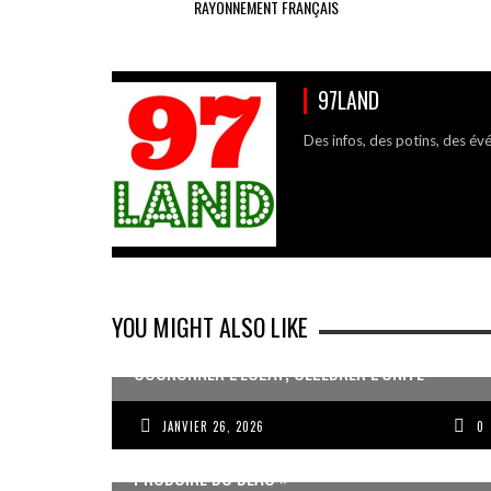
RAYONNEMENT FRANÇAIS
97LAND
Des infos, des potins, des év
YOU MIGHT ALSO LIKE
COURONNER L’ÉCLAT, CÉLÉBRER L’UNITÉ
JANVIER 26, 2026
0
JEAN-PIERRE VOLET : « L’OBJECTIF EST DE
PRODUIRE DU BEAU »