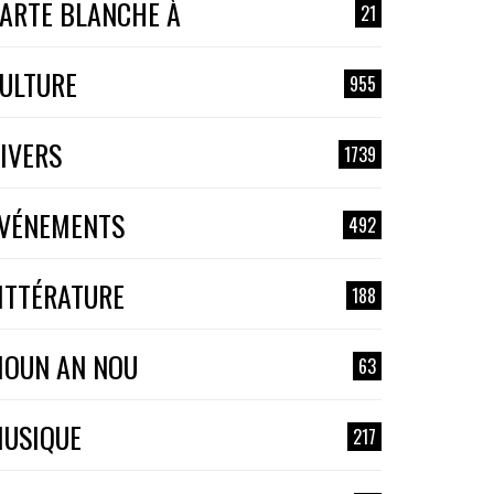
ARTE BLANCHE À
21
ULTURE
955
IVERS
1739
VÉNEMENTS
492
ITTÉRATURE
188
OUN AN NOU
63
USIQUE
217