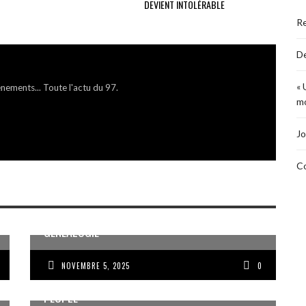
DEVIENT INTOLÉRABLE
R
De
« 
énements... Toute l'actu du 97.
mo
Jo
Co
MÉMOIRE ET PARTAGE AUTOUR DE LA
GÉNÉALOGIE
NOVEMBRE 5, 2025
0
VOIX DES ONDES, VOIX DES YOLES, VOIX D’UN
PEUPLE