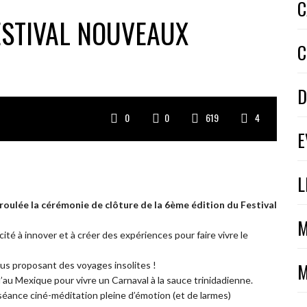
C
ESTIVAL NOUVEAUX
C
D
0
0
619
4
E
L
éroulée la cérémonie de clôture de la 6ème édition du Festival
M
té à innover et à créer des expériences pour faire vivre le
M
ous proposant des voyages insolites !
au Mexique pour vivre un Carnaval à la sauce trinidadienne.
éance ciné-méditation pleine d’émotion (et de larmes)