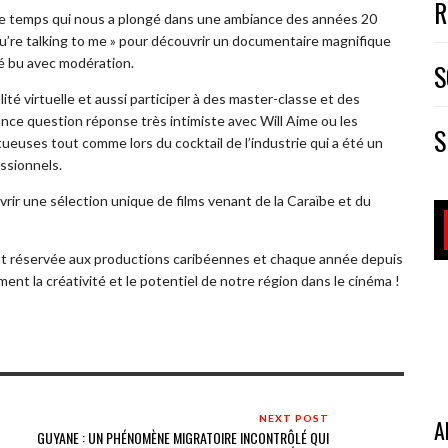
R
le temps qui nous a plongé dans une ambiance des années 20
You’re talking to me » pour découvrir un documentaire magnifique
é bu avec modération.
S
té virtuelle et aussi participer à des master-classe et des
ce question réponse très intimiste avec Will Aime ou les
S
uses tout comme lors du cocktail de l’industrie qui a été un
ssionnels.
uvrir une sélection unique de films venant de la Caraïbe et du
ent réservée aux productions caribéennes et chaque année depuis
nt la créativité et le potentiel de notre région dans le cinéma !
NEXT POST
A
GUYANE : UN PHÉNOMÈNE MIGRATOIRE INCONTRÔLÉ QUI