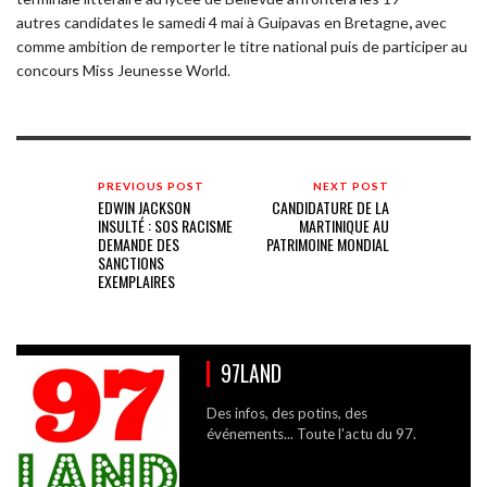
autres candidates le samedi 4 mai à Guipavas en Bretagne
,
avec
comme ambition de remporter le titre national puis de participer au
concours Miss Jeunesse World.
PREVIOUS POST
NEXT POST
EDWIN JACKSON
CANDIDATURE DE LA
INSULTÉ : SOS RACISME
MARTINIQUE AU
DEMANDE DES
PATRIMOINE MONDIAL
SANCTIONS
EXEMPLAIRES
97LAND
Des infos, des potins, des
événements... Toute l'actu du 97.