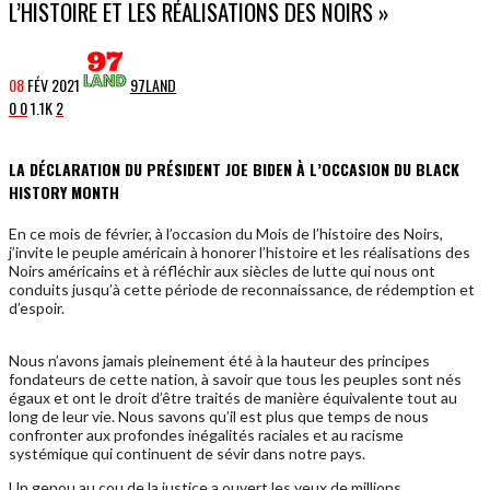
L’HISTOIRE ET LES RÉALISATIONS DES NOIRS »
08
FÉV
2021
97LAND
0
0
1.1K
2
LA DÉCLARATION DU PRÉSIDENT JOE BIDEN À L’OCCASION DU BLACK
HISTORY MONTH
En ce mois de février, à l’occasion du Mois de l’histoire des Noirs,
j’invite le peuple américain à honorer l’histoire et les réalisations des
Noirs américains et à réfléchir aux siècles de lutte qui nous ont
conduits jusqu’à cette période de reconnaissance, de rédemption et
d’espoir.
Nous n’avons jamais pleinement été à la hauteur des principes
fondateurs de cette nation, à savoir que tous les peuples sont nés
égaux et ont le droit d’être traités de manière équivalente tout au
long de leur vie. Nous savons qu’il est plus que temps de nous
confronter aux profondes inégalités raciales et au racisme
systémique qui continuent de sévir dans notre pays.
Un genou au cou de la justice a ouvert les yeux de millions