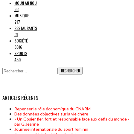
MOUN AN NOU
63
MUSIQUE
217
RESTAURANTS
01
SOCIÉTÉ
3316
SPORTS
450
Rechercher :
ARTICLES RÉCENTS
Repenser le rôle économique du CNARM
Des données objectives sur la vie chère
« Un Gosier fier, fort et responsable face aux défis du monde »
par G.Jeanne
Journée internationale du sport féminin