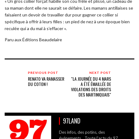
« Un gros collier forçat habille son cou frêle et plissé, un cadeau de
sa maman dont elle ne saurait se défaire. Les mamans antillaises se
faisaient un devoir de travailler dur pour gagner ce collier si
spécifique à offrir à leurs filles : un pied de nez à une époque bien
reculée qui a du mal à s’effacer ».
Paru aux Éditions Beaudelaire
PREVIOUS POST
NEXT POST
RENATO VA RAMASSER
"LA JOURNÉE DU 4 MARS
DU COTON !
A ÉTÉ ÉMAILLÉE DE
VIOLATIONS DES DROITS
DES MARTINIQUAIS"
97LAND
Des infos, des potins, des
événements... Toute l'actu du 97.